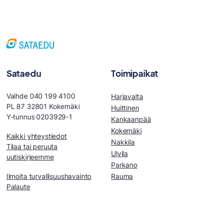
Sataedu
Toimipaikat
Vaihde 040 199 4100
Harjavalta
PL 87 32801 Kokemäki
Huittinen
Y-tunnus 0203929-1
Kankaanpää
Kokemäki
Kaikki yhteystiedot
Nakkila
Tilaa tai peruuta
Ulvila
uutiskirjeemme
Parkano
Ilmoita turvallisuushavainto
Rauma
Palaute