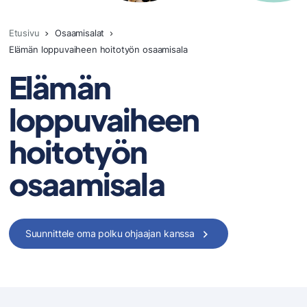
Etusivu
Osaamisalat
Elämän loppuvaiheen hoitotyön osaamisala
Elämän
loppuvaiheen
hoitotyön
osaamisala
Suunnittele oma polku ohjaajan kanssa