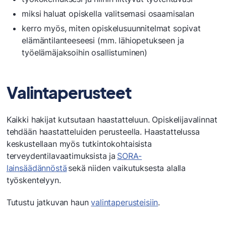
miksi haluat opiskella valitsemasi osaamisalan
kerro myös, miten opiskelusuunnitelmat sopivat
elämäntilanteeseesi (mm. lähiopetukseen ja
työelämäjaksoihin osallistuminen)
Valintaperusteet
Kaikki hakijat kutsutaan haastatteluun. Opiskelijavalinnat
tehdään haastatteluiden perusteella. Haastattelussa
keskustellaan myös tutkintokohtaisista
terveydentilavaatimuksista ja
SORA-
lainsäädännöstä
sekä niiden vaikutuksesta alalla
työskentelyyn.
Tutustu jatkuvan haun
valintaperusteisiin
.