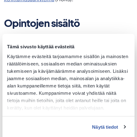
Opintojen sisältö
Saattohoitajaksi opiskelevan erikoisammattitutkinto
muodostuu kahdesta pakollisesta, yhteensä 120
Tämä sivusto käyttää evästeitä
osaamispisteen tutkinnon osasta
:
Käytämme evästeitä tarjoamamme sisällön ja mainosten
räätälöimiseen, sosiaalisen median ominaisuuksien
Palliatiivinen hoitotyö, 60 osp
tukemiseen ja kävijämäärämme analysoimiseen. Lisäksi
Saattohoitotyö, kuoleman kohtaaminen ja läheisten
jaamme sosiaalisen median, mainosalan ja analytiikka-
tukeminen, 60 osp
alan kumppaneillemme tietoja siitä, miten käytät
sivustoamme. Kumppanimme voivat yhdistää näitä
Valinnaiset tutkinnon osat:
tietoja muihin tietoihin, joita olet antanut heille tai joita on
kerätty, kun olet käyttänyt heidän palvelujaan.
Gerontologinen hoitotyö, 60 osp
Ikääntyneen ihmisen asioiden hoitamisessa
Näytä tiedot
tukeminen, 30 osp