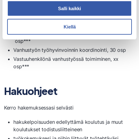
Ikääntyneen ihmisen kohtaaminen ja mielekkään
arjen tukeminen, 60 osp
Salli kaikki
Muistioireisen tai muistisairaan ihmisen tukeminen,
60 osp
Kiellä
Vainajan laittaminen ja läheisten tukeminen, xx
osp***
Vanhustyön työhyvinvoinnin koordinointi, 30 osp
Vastuuhenkilönä vanhustyössä toimiminen, xx
osp***
Hakuohjeet
Kerro hakemuksessasi selvästi
hakukelpoisuuden edellyttämä koulutus ja muut
koulutukset todistusliitteineen
työkokemuksesi ja niihin liittyvät työtehtäväsi