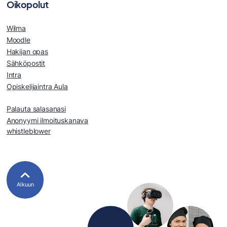
Oikopolut
Wilma
Moodle
Hakijan opas
Sähköpostit
Intra
Opiskelijaintra Aula
Palauta salasanasi
Anonyymi ilmoituskanava
whistleblower
Alkuun