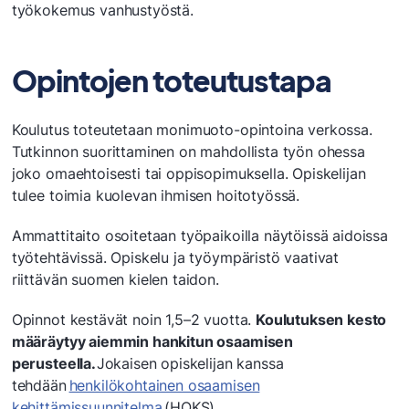
työkokemus vanhustyöstä.
Opintojen toteutustapa
Koulutus toteutetaan monimuoto-opintoina verkossa.
Tutkinnon suorittaminen on mahdollista työn ohessa
joko omaehtoisesti tai oppisopimuksella. Opiskelijan
tulee toimia kuolevan ihmisen hoitotyössä.
Ammattitaito osoitetaan työpaikoilla näytöissä aidoissa
työtehtävissä. Opiskelu ja työympäristö vaativat
riittävän suomen kielen taidon.
Opinnot kestävät noin 1,5–2 vuotta.
Koulutuksen kesto
määräytyy aiemmin hankitun osaamisen
perusteella.
Jokaisen opiskelijan kanssa
tehdään
henkilökohtainen osaamisen
kehittämissuunnitelma
(HOKS).