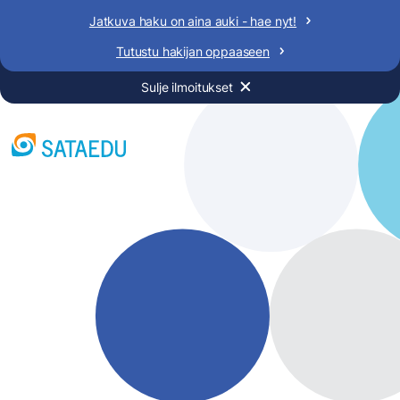
Siirry
Jatkuva haku on aina auki - hae nyt!
sisältöön
Tutustu hakijan oppaaseen
Sulje ilmoitukset