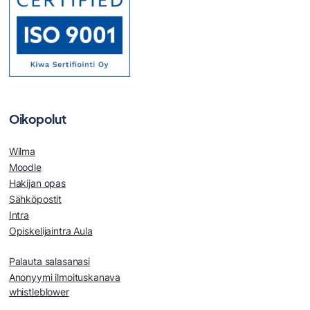
Oikopolut
Wilma
Moodle
Hakijan opas
Sähköpostit
Intra
Opiskelijaintra Aula
Palauta salasanasi
Anonyymi ilmoituskanava
whistleblower