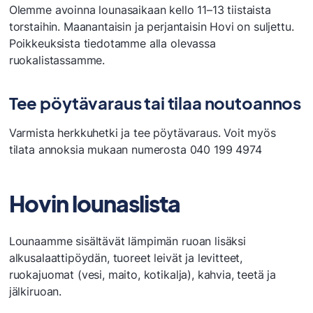
Kone- ja tuotantotekniikan opiskelijatyöt
Olemme avoinna lounasaikaan kello 11–13 tiistaista
Mainostoimisto Villigrafia
torstaihin. Maanantaisin ja perjantaisin Hovi on suljettu.
Opetuskahvila Hovinarri
Poikkeuksista tiedotamme alla olevassa
Opetusravintola Hovi
ruokalistassamme.
Opetusravintola Ruukku
Rakennusalan opiskelijatyöt
Tee pöytävaraus tai tilaa noutoannos
Sataedu korjaamot
Sataedu Salongit
Varmista herkkuhetki ja tee pöytävaraus. Voit myös
Suutari Takatikki
tilata annoksia mukaan numerosta 040 199 4974
Sähköalan opiskelijatyöt
Taideteollisuusalan opiskelijatyöt
Hovin lounaslista
Valokuvauksen opiskelijatyöt
Lounaamme sisältävät lämpimän ruoan lisäksi
alkusalaattipöydän, tuoreet leivät ja levitteet,
ruokajuomat (vesi, maito, kotikalja), kahvia, teetä ja
jälkiruoan.