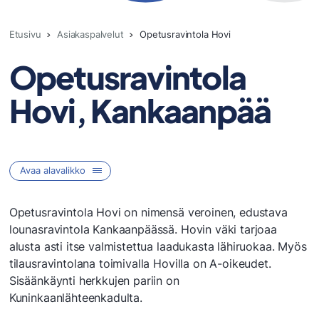
Etusivu
Asiakaspalvelut
Opetusravintola Hovi
Opetusravintola
Hovi, Kankaanpää
Avaa alavalikko
Sataedu
Opetusravintola Hovi on nimensä veroinen, edustava
lounasravintola Kankaanpäässä. Hovin väki tarjoaa
alusta asti itse valmistettua laadukasta lähiruokaa. Myös
Ajoharjoittelurata
tilausravintolana toimivalla Hovilla on A-oikeudet.
Amis Café
Sisäänkäynti herkkujen pariin on
Elokuva- ja tv-alan opiskelijatyöt
Kuninkaanlähteenkadulta.
Hius- ja kauneuspalvelut Helmi