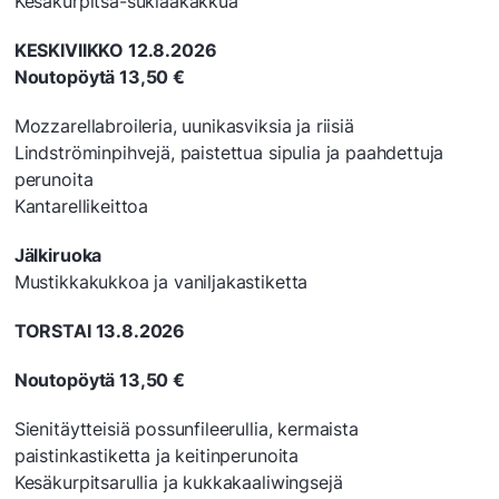
Kesäkurpitsa-suklaakakkua
KESKIVIIKKO 12.8.2026
Noutopöytä 13,50 €
Mozzarellabroileria, uunikasviksia ja riisiä
Lindströminpihvejä, paistettua sipulia ja paahdettuja
perunoita
Kantarellikeittoa
Jälkiruoka
Mustikkakukkoa ja vaniljakastiketta
TORSTAI 13.8.2026
Noutopöytä 13,50 €
Sienitäytteisiä possunfileerullia, kermaista
paistinkastiketta ja keitinperunoita
Kesäkurpitsarullia ja kukkakaaliwingsejä