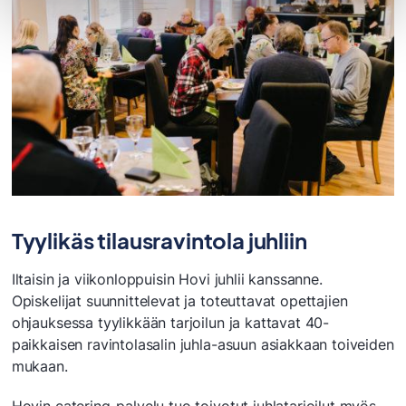
Tyylikäs tilausravintola juhliin
Iltaisin ja viikonloppuisin Hovi juhlii kanssanne.
Opiskelijat suunnittelevat ja toteuttavat opettajien
ohjauksessa tyylikkään tarjoilun ja kattavat 40-
paikkaisen ravintolasalin juhla-asuun asiakkaan toiveiden
mukaan.
Hovin catering-palvelu tuo toivotut juhlatarjoilut myös