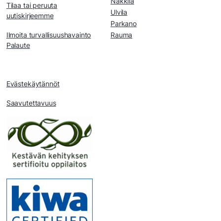
Nakkila
Tilaa tai peruuta
Ulvila
uutiskirjeemme
Parkano
Ilmoita turvallisuushavainto
Rauma
Palaute
Evästekäytännöt
Saavutettavuus