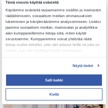
Tämä sivusto käyttää evästeitä
Käytämme evästeitä tarjoamamme sisällön ja mainosten
räätälöimiseen, sosiaalisen median ominaisuuksien
tukemiseen ja kävijämäärämme analysoimiseen. Lisäksi
Valmistamme ruokaa taidolla ja
jaamme sosiaalisen median, mainosalan ja analytiikka-
rakkaudella
alan kumppaneillemme tietoja siitä, miten käytät
sivustoamme. Kumppanimme voivat yhdistää näitä
Tutustu
Ruokaviraston Oiva
-elintarvikevalvonnan
tietoja muihin tietoihin, joita olet antanut heille tai joita on
valvontaraportiin
.
kerätty, kun olet käyttänyt heidän palvelujaan.
Haluatko antaa palautetta?
Näytä tiedot
Me Hovissa haluamme palvella ja tarjota herkullisia
hetkiä asiakkaillemme. Voit auttaa meitä tekemään sen
Salli kaikki
vielä paremmin antamalla meille
tällä lomakkeella
.
Kiellä