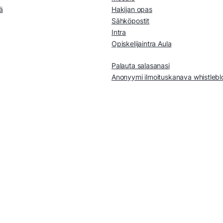
ä
Hakijan opas
Sähköpostit
Intra
Opiskelijaintra Aula
Palauta salasanasi
Anonyymi ilmoituskanava whistleb