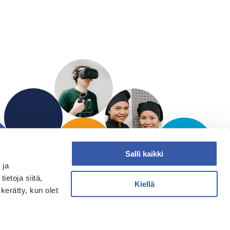
Salli kaikki
 ja
etoja siitä,
Kiellä
kerätty, kun olet