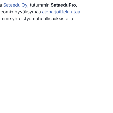
ma
Sataedu Oy
, tutummin
SataeduPro
,
Traficomin hyväksymää
ajoharjoittelurataa
stamme yhteistyömahdollisuuksista ja