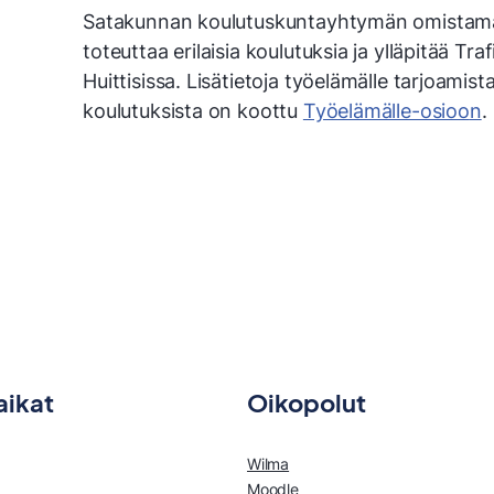
Satakunnan koulutuskuntayhtymän omista
toteuttaa erilaisia koulutuksia ja ylläpitää 
Huittisissa. Lisätietoja työelämälle tarjoami
koulutuksista on koottu
Työelämälle-osio
o
n
.
aikat
Oikopolut
Wilma
Moodle