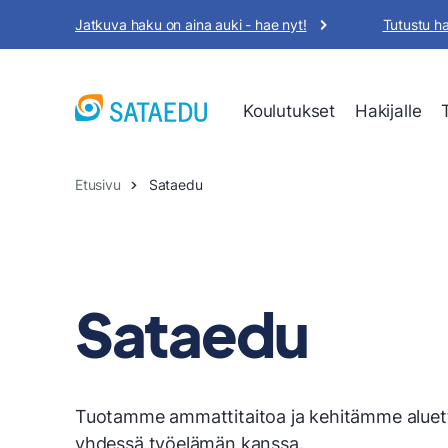
Siirry
Jatkuva haku on aina auki - hae nyt!
Tutustu h
sisältöön
Koulutukset
Hakijalle
Etusivu
Sataedu
Sataedu
Tuotamme ammattitaitoa ja kehitämme alu
yhdessä työelämän kanssa.