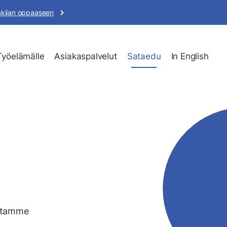
akijan oppaaseen
Työelämälle
Asiakaspalvelut
Sataedu
In English
ettamme