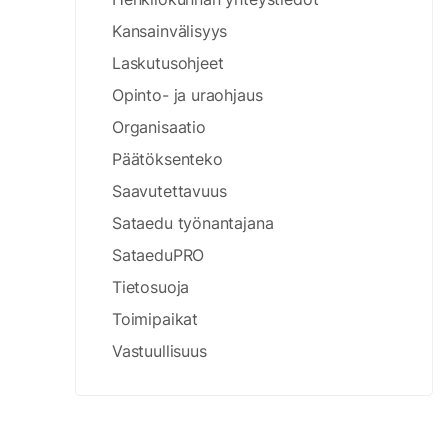
Kansainvälisyys
Laskutusohjeet
Opinto- ja uraohjaus
Organisaatio
Päätöksenteko
Saavutettavuus
Sataedu työnantajana
SataeduPRO
Tietosuoja
Toimipaikat
Vastuullisuus