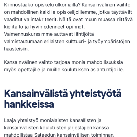
Laskutusohjeet
Kiinnostaako opiskelu ulkomailla? Kansainvälinen vaihto
Opinto- ja uraohjaus
on mahdollinen kaikille opiskelijoillemme, jotka täyttävät
Organisaatio
vaaditut valintakriteerit. Näitä ovat muun muassa riittävä
Päätöksenteko
kielitaito ja hyvin edenneet opinnot.
Valmennuskurssimme auttavat lähtijöitä
Saavutettavuus
valmistautumaan erilaisten kulttuuri- ja työympäristöjen
Sataedu työnantajana
haasteisiin.
SataeduPRO
Tietosuoja
Kansainvälinen vaihto tarjoaa monia mahdollisuuksia
Toimipaikat
myös opettajille ja muille koulutuksen asiantuntijoille.
Vastuullisuus
Kansainvälistä yhteistyötä
hankkeissa
Laaja yhteistyö monialaisten kansallisten ja
kansainvälisten koulutusten järjestäjien kanssa
mahdollistaa Sataedun kansainvälisen toiminnan.