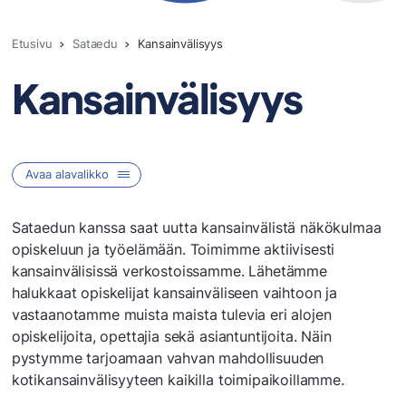
Etusivu
Sataedu
Kansainvälisyys
Kansainvälisyys
Avaa alavalikko
Sataedu
Sataedun kanssa saat uutta kansainvälistä näkökulmaa
opiskeluun ja työelämään. Toimimme aktiivisesti
kansainvälisissä verkostoissamme. Lähetämme
Ajankohtaista
halukkaat opiskelijat kansainväliseen vaihtoon ja
Anonyymi ilmoituskanava whistleblower
vastaanotamme muista maista tulevia eri alojen
Arvot ja strategia
opiskelijoita, opettajia sekä asiantuntijoita. Näin
Hankkeet
pystymme tarjoamaan vahvan mahdollisuuden
Henkilökunnan yhteystiedot
kotikansainvälisyyteen kaikilla toimipaikoillamme.
Kansainvälisyys