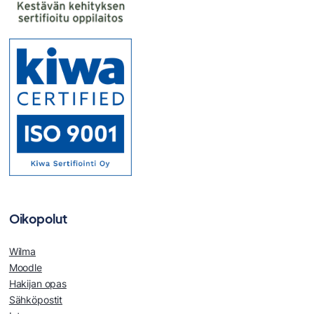
Oikopolut
Wilma
Moodle
Hakijan opas
Sähköpostit