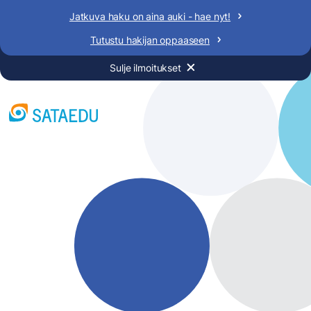
Siirry
Jatkuva haku on aina auki - hae nyt!
sisältöön
Tutustu hakijan oppaaseen
Sulje ilmoitukset