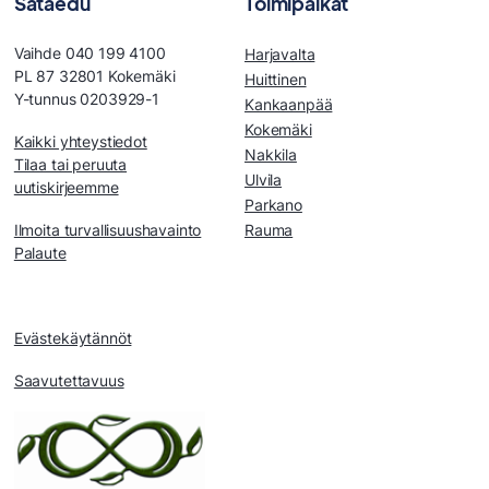
Sataedu
Toimipaikat
Vaihde 040 199 4100
Harjavalta
PL 87 32801 Kokemäki
Huittinen
Y-tunnus 0203929-1
Kankaanpää
Kokemäki
Kaikki yhteystiedot
Nakkila
Tilaa tai peruuta
Ulvila
uutiskirjeemme
Parkano
Ilmoita turvallisuushavainto
Rauma
Palaute
Evästekäytännöt
Saavutettavuus