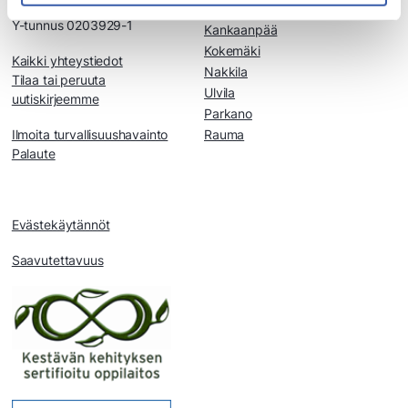
PL 87 32801 Kokemäki
Huittinen
Y-tunnus 0203929-1
Kankaanpää
Kokemäki
Kaikki yhteystiedot
Nakkila
Tilaa tai peruuta
Ulvila
uutiskirjeemme
Parkano
Ilmoita turvallisuushavainto
Rauma
Palaute
Evästekäytännöt
Saavutettavuus