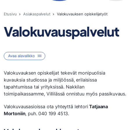
Etusivu
Asiakaspalvelut
Valokuvauksen opiskelijatyöt
Valokuvauspalvelut
Avaa alavalikko
Sataedu
Valokuvauksen opiskelijat tekevät monipuolisia
kuvauksia studiossa ja miljöössä, erilaisissa
tapahtumissa tai yrityksissä. Nakkilan
Ajoharjoittelurata
toimipaikassamme, Villilässä onnistuu myös passikuvaus.
Amis Café
Elokuva- ja tv-alan opiskelijatyöt
Valokuvausasioissa ota yhteyttä lehtori
Tatjaana
Hius- ja kauneuspalvelut Helmi
Mortoniin
, puh. 040 199 4513.
Kone- ja tuotantotekniikan opiskelijatyöt
Mainostoimisto Villigrafia