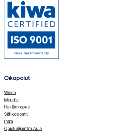
Oikopolut
Wilma
Moodle
Hakijan opas
Sähköpostit
Intra
Opiskelijaintra Aula