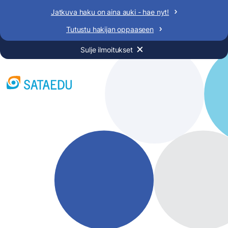
Siirry
Jatkuva haku on aina auki - hae nyt!
sisältöön
Tutustu hakijan oppaaseen
Sulje ilmoitukset