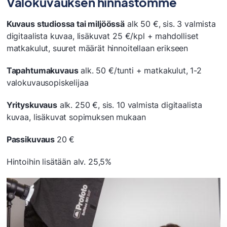
Valokuvauksen hinnastomme
Opetuskahvila Hovinarri
Opetusravintola Hovi
Kuvaus studiossa tai miljöössä
alk 50 €, sis. 3 valmista
Opetusravintola Ruukku
digitaalista kuvaa, lisäkuvat 25 €/kpl + mahdolliset
Rakennusalan opiskelijatyöt
matkakulut, suuret määrät hinnoitellaan erikseen
Sataedu korjaamot
Sataedu Salongit
Tapahtumakuvaus
alk. 50 €/tunti + matkakulut, 1-2
Suutari Takatikki
valokuvausopiskelijaa
Sähköalan opiskelijatyöt
Yrityskuvaus
alk. 250 €, sis. 10 valmista digitaalista
Taideteollisuusalan opiskelijatyöt
kuvaa, lisäkuvat sopimuksen mukaan
Valokuvauksen opiskelijatyöt
Passikuvaus
20 €
Hintoihin lisätään alv. 25,5%