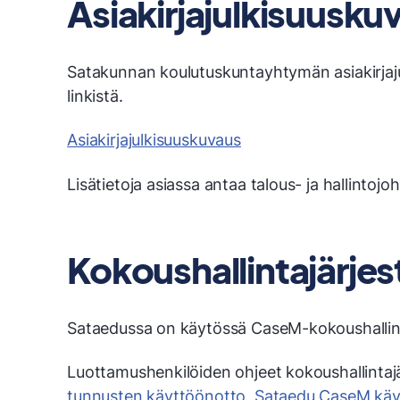
Asiakirjajulkisuusku
Satakunnan koulutuskuntayhtymän asiakirjaju
linkistä.
Asiakirjajulkisuuskuvaus
Lisätietoja asiassa antaa talous- ja hallintojo
Kokoushallintajärje
Sataedussa on käytössä CaseM-kokoushallint
Luottamushenkilöiden ohjeet kokoushallintaj
tunnusten käyttöönotto
,
Sataedu CaseM käy