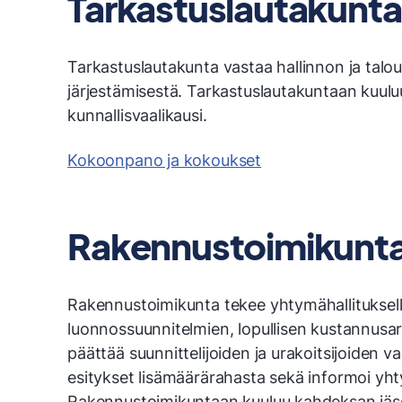
Tarkastuslautakunta
Tarkastuslautakunta vastaa hallinnon ja talo
järjestämisestä. Tarkastuslautakuntaan kuulu
kunnallisvaalikausi.
Kokoonpano ja kokoukset
Rakennustoimikunt
Rakennustoimikunta tekee yhtymähallituksell
luonnossuunnitelmien, lopullisen kustannusa
päättää suunnittelijoiden ja urakoitsijoiden va
esitykset lisämäärärahasta sekä informoi yh
Rakennustoimikuntaan kuuluu kahdeksan jäs