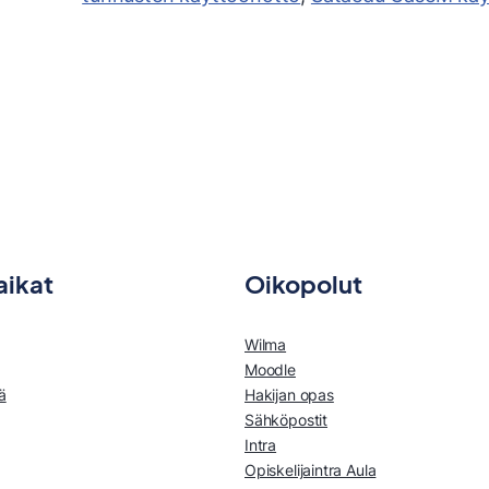
aikat
Oikopolut
Wilma
Moodle
ä
Hakijan opas
Sähköpostit
Intra
Opiskelijaintra Aula