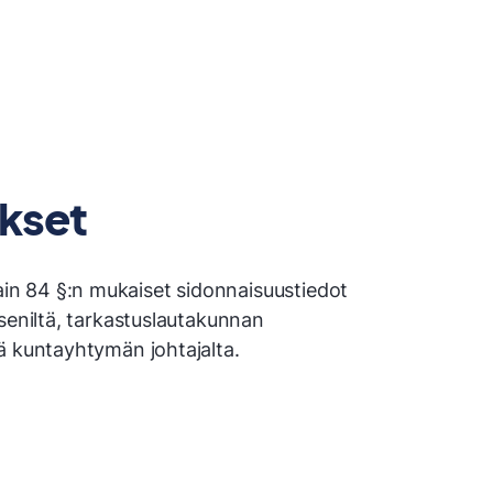
ukset
n 84 §:n mukaiset sidonnaisuustiedot
seniltä, tarkastuslautakunnan
ä kuntayhtymän johtajalta.