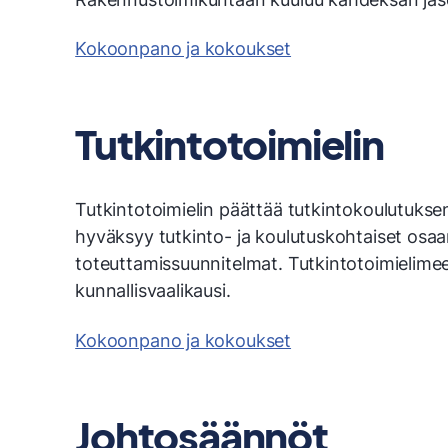
Kokoonpano ja kokoukset
Tutkintotoimielin
Tutkintotoimielin päättää tutkintokoulutuksen 
hyväksyy tutkinto- ja koulutuskohtaiset osa
toteuttamissuunnitelmat. Tutkintotoimielimee
kunnallisvaalikausi.
Kokoonpano ja kokoukset
Johtosäännöt