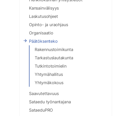
Kansainvälisyys
Laskutusohjeet
Opinto- ja uraohjaus
Organisaatio
Päätöksenteko
Rakennustoimikunta
Tarkastuslautakunta
Tutkintotoimielin
Yhtymähallitus
Yhtymäkokous
Saavutettavuus
Sataedu työnantajana
SataeduPRO