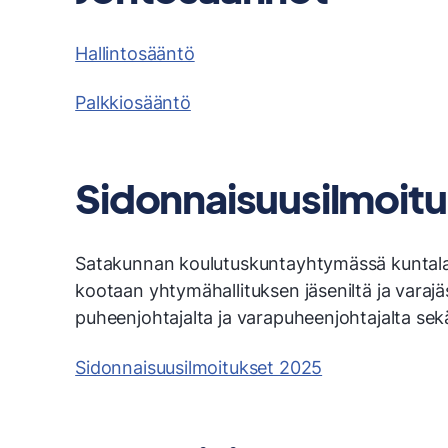
Hallintosääntö
Palkkiosääntö
Sidonnaisuusilmoit
Satakunnan koulutuskuntayhtymässä kuntalai
kootaan yhtymähallituksen jäseniltä ja varajä
puheenjohtajalta ja varapuheenjohtajalta sek
Sidonnaisuusilmoitukset 2025