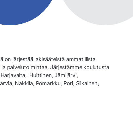
n järjestää lakisääteistä ammatillista
 ja palvelu­toimintaa. Järjestämme koulutusta
rjavalta, Huittinen, Jämijärvi,
rvia, Nakkila, Pomarkku, Pori, Siikainen,