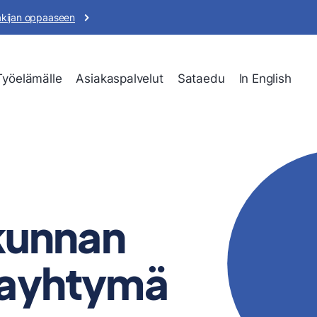
akijan oppaaseen
Työelämälle
Asiakaspalvelut
Sataedu
In English
 kunnan
tayhtymä