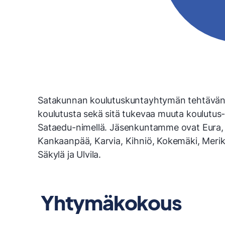
Satakunnan koulutuskuntayhtymän tehtävänä o
koulutusta sekä sitä tukevaa muuta koulutus-
Sataedu-nimellä. Jäsenkuntamme ovat Eura, Ha
Kankaanpää, Karvia, Kihniö, Kokemäki, Merika
Säkylä ja Ulvila.
Yhtymäkokous