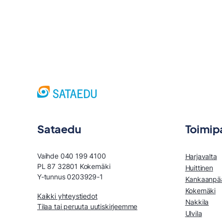
Sataedu
Toimip
Vaihde 040 199 4100
Harjavalta
PL 87 32801 Kokemäki
Huittinen
Y-tunnus 0203929-1
Kankaanpä
Kokemäki
Kaikki yhteystiedot
Nakkila
Tilaa tai peruuta uutiskirjeemme
Ulvila