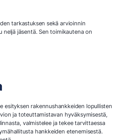
uden tarkastuksen sekä arvioinnin
u neljä jäsentä. Sen toimikautena on
a
e esityksen rakennushankkeiden lopullisten
rvion ja toteuttamistavan hyväksymisestä,
linnasta, valmistelee ja tekee tarvittaessa
tymähallitusta hankkeiden etenemisestä.
entä.