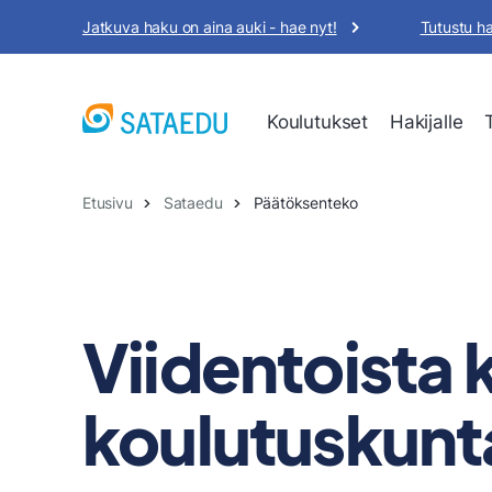
Siirry
Jatkuva haku on aina auki - hae nyt!
Tutustu h
sisältöön
Koulutukset
Hakijalle
Etusivu
Sataedu
Päätöksenteko
Viidentoista
koulutuskun