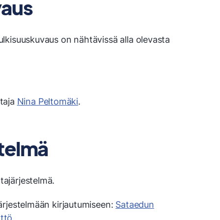
vaus
lkisuuskuvaus on nähtävissä alla olevasta
htaja
Nina Peltomäki
.
stelmä
ajärjestelmä.
ärjestelmään kirjautumiseen:
Sataedun
ttö