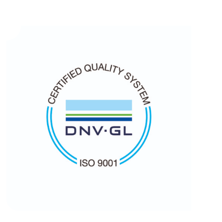
ja
rajoittaa
aivokuormaa