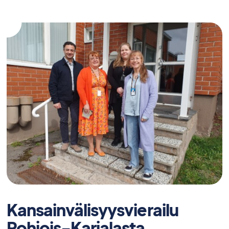
Sataedun
osaavalle
Taitaja-
joukkueelle
Kansainvälisyysvierailu
Pohjois-Karjalasta