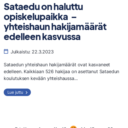
Sataedu on haluttu
opiskelupaikka –
yhteishaun hakijamäärät
edelleen kasvussa
Julkaistu:
22.3.2023
Sataedun yhteishaun hakijamäärät ovat kasvaneet
edelleen. Kaikkiaan 526 hakijaa on asettanut Sataedun
koulutuksen kevään yhteishaussa...
Sataedu
Lue juttu
on
haluttu
opiskelupaikka
–
yhteishaun
hakijamäärät
edelleen