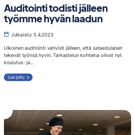
Auditointi todisti jälleen
työmme hyvän laadun
Julkaistu:
5.4.2023
Ulkoinen auditointi vahvisti jälleen, että sataedulaiset
tekevät työnsä hyvin. Tarkastelun kohteina olivat nyt
koulutus- ja...
Auditointi
Lue juttu
todisti
jälleen
työmme
hyvän
laadun