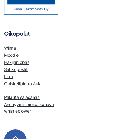
Oikopolut
Wilma
Moodle
Hakijan opas
Sähköpostit
Intra
Opiskelijaintra Aula
Palauta salasanasi
Anonyymi ilmoituskanava
whistleblower