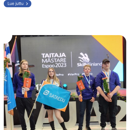
Onnittelut
Lue juttu
valmistuneille!
Sataedusta
valmistui
uusia
ammattilaisia
ja
ammattitaitoaan
kehittäneitä