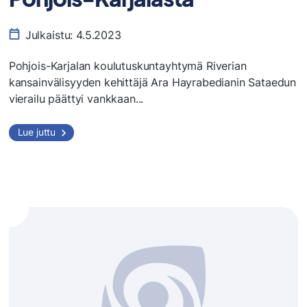
Julkaistu:
4.5.2023
Pohjois-Karjalan koulutuskuntayhtymä Riverian
kansainvälisyyden kehittäjä Ara Hayrabedianin Sataedun
vierailu päättyi vankkaan...
Kansainvälisyysvierailu
Lue juttu
Pohjois-
Karjalasta