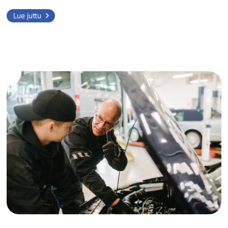
Uusia
Lue juttu
vahvistuksia
Sataedun
osaavaan
joukkoon