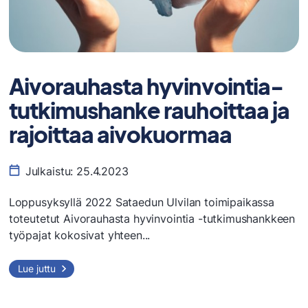
Aivorauhasta hyvinvointia-
tutkimushanke rauhoittaa ja
rajoittaa aivokuormaa
Julkaistu:
25.4.2023
Loppusyksyllä 2022 Sataedun Ulvilan toimipaikassa
toteutetut Aivorauhasta hyvinvointia -tutkimushankkeen
työpajat kokosivat yhteen...
Aivorauhasta
Lue juttu
hyvinvointia-
tutkimushanke
rauhoittaa