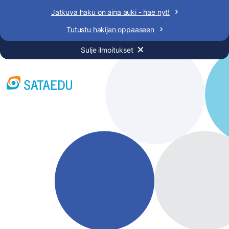
Siirry
Jatkuva haku on aina auki - hae nyt!
sisältöön
Tutustu hakijan oppaaseen
Sulje ilmoitukset