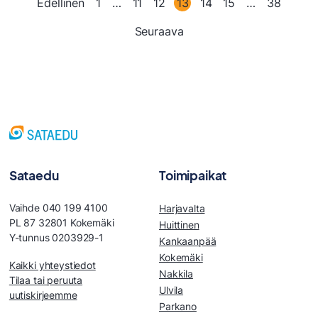
Edellinen
1
…
11
12
13
14
15
…
38
kasvussa
Seuraava
Sataedu
Toimipaikat
Vaihde 040 199 4100
Harjavalta
PL 87 32801 Kokemäki
Huittinen
Y-tunnus 0203929-1
Kankaanpää
Kokemäki
Kaikki yhteystiedot
Nakkila
Tilaa tai peruuta
Ulvila
uutiskirjeemme
Parkano