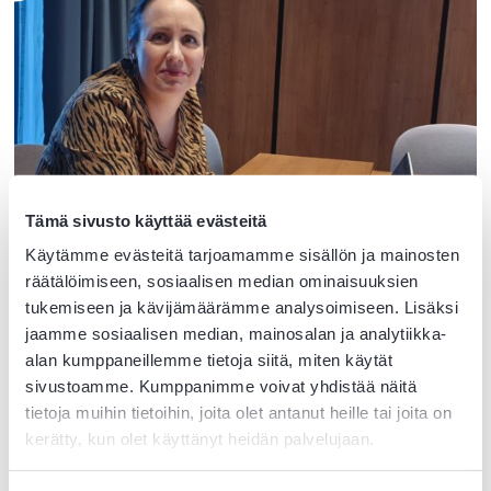
Tämä sivusto käyttää evästeitä
Käytämme evästeitä tarjoamamme sisällön ja mainosten
räätälöimiseen, sosiaalisen median ominaisuuksien
tukemiseen ja kävijämäärämme analysoimiseen. Lisäksi
jaamme sosiaalisen median, mainosalan ja analytiikka-
alan kumppaneillemme tietoja siitä, miten käytät
Hyvinvointia ja
sivustoamme. Kumppanimme voivat yhdistää näitä
tietoja muihin tietoihin, joita olet antanut heille tai joita on
sähköistymistä –talous- ja
kerätty, kun olet käyttänyt heidän palvelujaan.
hallintojohtajan blogi