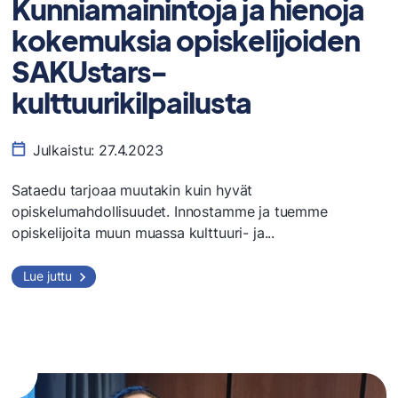
Kunniamainintoja ja hienoja
kokemuksia opiskelijoiden
SAKUstars-
kulttuurikilpailusta
Julkaistu:
27.4.2023
​Sataedu tarjoaa muutakin kuin hyvät
opiskelumahdollisuudet. Innostamme ja tuemme
opiskelijoita muun muassa kulttuuri- ja...
Kunniamainintoja
Lue juttu
ja
hienoja
kokemuksia
opiskelijoiden
SAKUstars-
kulttuurikilpailusta