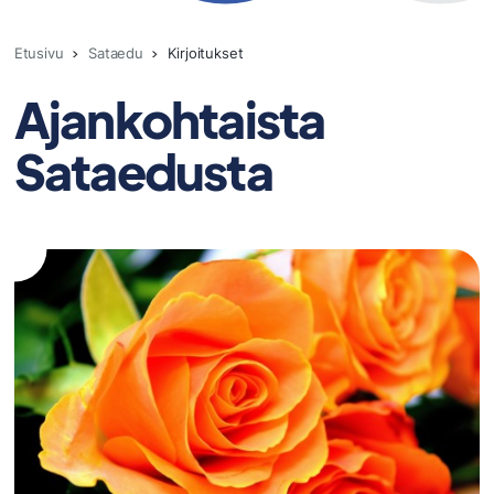
Etusivu
Sataedu
Kirjoitukset
Ajankohtaista
Sataedusta