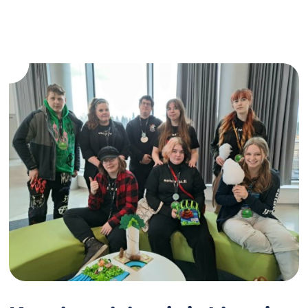
Raunio
asiantuntijaksi
hallitusneuvotteluihin