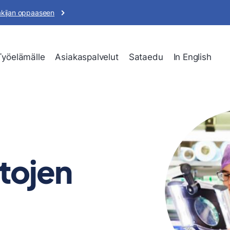
akijan oppaaseen
Työelämälle
Asiakaspalvelut
Sataedu
In English
tojen