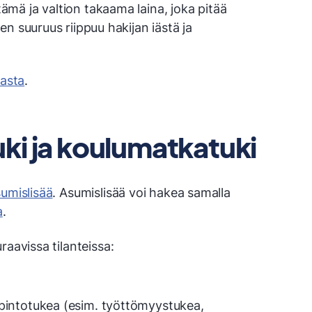
mä ja valtion takaama laina, joka pitää
n suuruus riippuu hakijan iästä ja
lasta
.
ki ja koulumatkatuki
umislisää
. Asumislisää voi hakea samalla
a
.
raavissa tilanteissa:
opintotukea (esim. työttömyystukea,