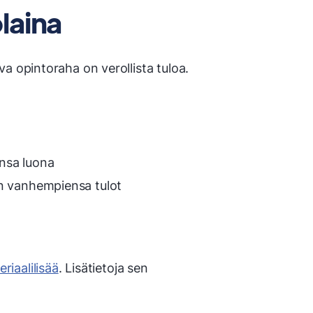
laina
a opintoraha on verollista tuloa.
ensa luona
en vanhempiensa tulot
riaalilisää
. Lisätietoja sen