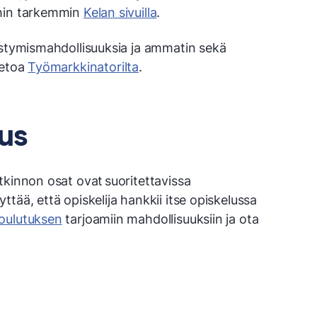
ihin tarkemmin
Kelan sivuilla
.
istymismahdollisuuksia ja ammatin sekä
ietoa
Työmarkkinatorilta
.
us
tkinnon osat ovat suoritettavissa
tää, että opiskelija hankkii itse opiskelussa
oulutuksen
tarjoamiin mahdollisuuksiin ja ota