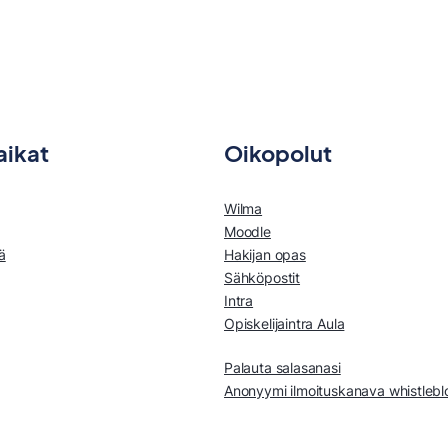
aikat
Oikopolut
Wilma
Moodle
ä
Hakijan opas
Sähköpostit
Intra
Opiskelijaintra Aula
Palauta salasanasi
Anonyymi ilmoituskanava whistleb