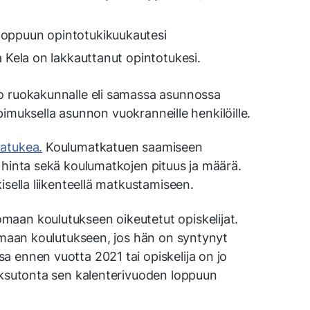
 loppuun opintotukikuukautesi
 ja Kela on lakkauttanut opintotukesi.
o ruokakunnalle eli samassa asunnossa
sopimuksella asunnon vuokranneille henkilöille.
atukea.
Koulumatkatuen saamiseen
 hinta sekä koulumatkojen pituus ja määrä.
isella liikenteellä matkustamiseen.
aan koulutukseen oikeutetut opiskelijat.
tomaan koulutukseen, jos hän on syntynyt
 ennen vuotta 2021 tai opiskelija on jo
maksutonta sen kalenterivuoden loppuun