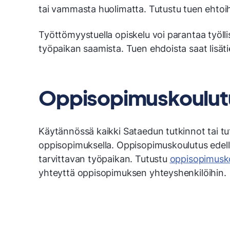
tai vammasta huolimatta. Tutustu tuen ehto
Työttömyystuella opiskelu voi parantaa työll
työpaikan saamista. Tuen ehdoista saat lisät
Oppisopimuskoulut
Käytännössä kaikki Sataedun tutkinnot tai tu
oppisopimuksella. Oppisopimuskoulutus edellyt
tarvittavan työpaikan. Tutustu
oppisopimusk
yhteyttä oppisopimuksen yhteyshenkilöihin.