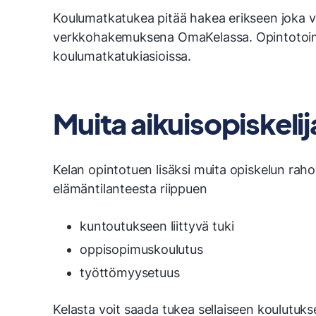
Koulumatkatukea pitää hakea erikseen joka v
verkkohakemuksena OmaKelassa. Opintotoim
koulumatkatukiasioissa.
Muita aikuisopiskeli
Kelan opintotuen lisäksi muita opiskelun raho
elämäntilanteesta riippuen
kuntoutukseen liittyvä tuki
oppisopimuskoulutus
työttömyysetuus
Kelasta voit saada tukea sellaiseen koulutuk