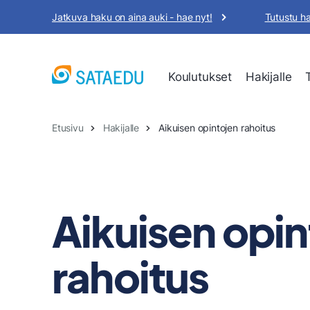
Siirry
Jatkuva haku on aina auki - hae nyt!
Tutustu h
sisältöön
Koulutukset
Hakijalle
Etusivu
Hakijalle
Aikuisen opintojen rahoitus
Aikuisen opin
rahoitus