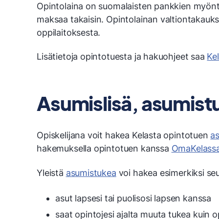
Opintolaina on suomalaisten pankkien myöntä
maksaa takaisin. Opintolainan valtiontakaukse
oppilaitoksesta.
Lisätietoja opintotuesta ja hakuohjeet saa
Ke
Asumislisä, asumistu
Opiskelijana voit hakea Kelasta opintotuen
as
hakemuksella opintotuen kanssa
OmaKelass
Yleistä
asumistukea
voi hakea esimerkiksi seu
asut lapsesi tai puolisosi lapsen kanssa
saat opintojesi ajalta muuta tukea kuin 