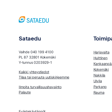
Sataedu
Toimip
Vaihde 040 199 4100
Harjavalta
PL 87 32801 Kokemäki
Huittinen
Y-tunnus 0203929-1
Kankaanpä
Kokemäki
Kaikki yhteystiedot
Nakkila
Tilaa tai peruuta uutiskirjeemme
Ulvila
Parkano
Ilmoita turvallisuushavainto
Palaute
Rauma
Evästekäytännöt