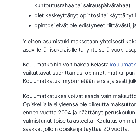
kuntoutusrahaa tai sairauspäivärahaa)
olet keskeyttänyt opintosi tai käyttänyt
opintosi eivät ole edistyneet riittävästi,
Yleinen asumistuki maksetaan yhteisesti kok
asuville lähisukulaisille tai yhteisellä vuokra
Koulumatkoihin voit hakea Kelasta
koulumatk
vaikuttavat suorittamasi opinnot, matkalipun
Koulumatkatuki myönnetään ensisijaisesti julk
Koulumatkatukea voivat saada vain maksuttom
Opiskelijalla ei yleensä ole oikeutta maksut
ennen vuotta 2004 ja päättänyt peruskoulunsa
valmistunut toiselta asteelta. Koulutus on 
saakka, jolloin opiskelija täyttää 20 vuotta.