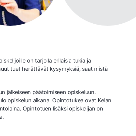
skelijoille on tarjolla erilaisia tukia ja
uut tuet herättävät kysymyksiä, saat niistä
n jälkeiseen päätoimiseen opiskeluun.
tulo opiskelun aikana. Opintotukea ovat Kelan
olaina. Opintotuen lisäksi opiskelijan on
a.