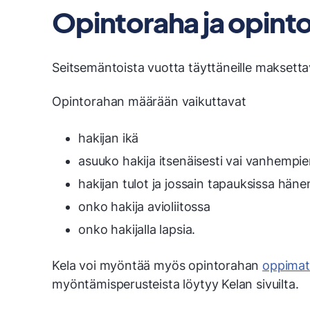
Opintoraha ja opinto
Seitsemäntoista vuotta täyttäneille maksettav
Opintorahan määrään vaikuttavat
hakijan ikä
asuuko hakija itsenäisesti vai vanhempi
hakijan tulot ja jossain tapauksissa hän
onko hakija avioliitossa
onko hakijalla lapsia.
Kela voi myöntää myös opintorahan
oppimate
myöntämisperusteista löytyy Kelan sivuilta.