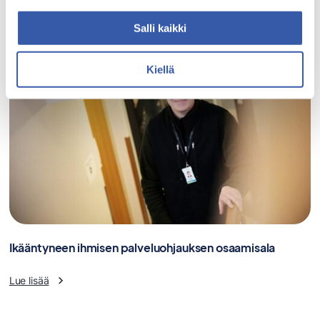
Salli kaikki
Kiellä
Ikääntyneen ihmisen palveluohjauksen osaamisala
Lue lisää