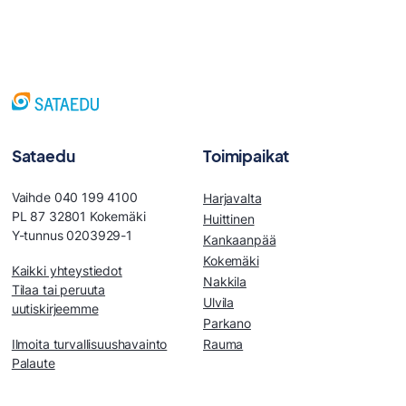
Sataedu
Toimipaikat
Vaihde 040 199 4100
Harjavalta
PL 87 32801 Kokemäki
Huittinen
Y-tunnus 0203929-1
Kankaanpää
Kokemäki
Kaikki yhteystiedot
Nakkila
Tilaa tai peruuta
Ulvila
uutiskirjeemme
Parkano
Ilmoita turvallisuushavainto
Rauma
Palaute