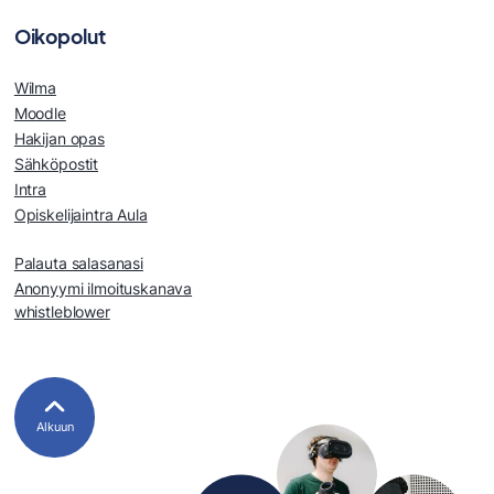
Oikopolut
Wilma
Moodle
Hakijan opas
Sähköpostit
Intra
Opiskelijaintra Aula
Palauta salasanasi
Anonyymi ilmoituskanava
whistleblower
Alkuun