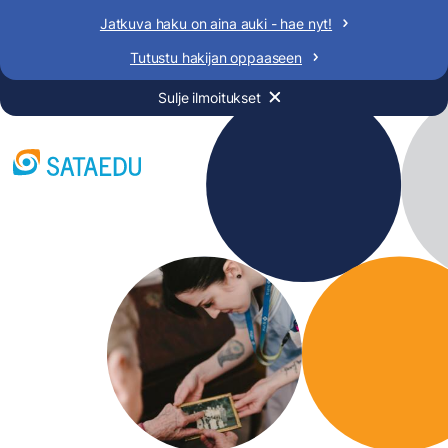
Siirry
Jatkuva haku on aina auki - hae nyt!
sisältöön
Tutustu hakijan oppaaseen
Sulje ilmoitukset