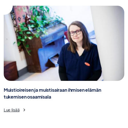
Muistioireisen ja muistisairaan ihmisen elämän
tukemisen osaamisala
Lue lisää