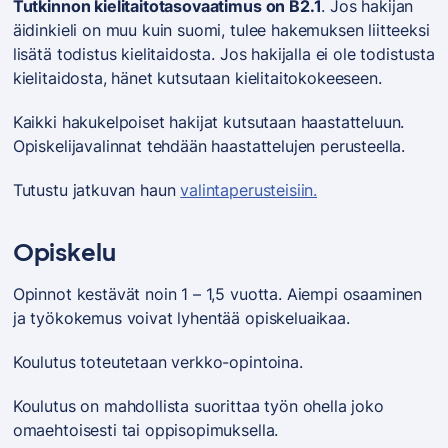
Tutkinnon kielitaitotasovaatimus on B2.1
. Jos hakijan
äidinkieli on muu kuin suomi, tulee hakemuksen liitteeksi
lisätä todistus kielitaidosta. Jos hakijalla ei ole todistusta
kielitaidosta, hänet kutsutaan kielitaitokokeeseen.
Kaikki hakukelpoiset hakijat kutsutaan haastatteluun.
Opiskelijavalinnat tehdään haastattelujen perusteella.
Tutustu jatkuvan haun
valintaperusteisiin.
Opiskelu
Opinnot kestävät noin 1 – 1,5 vuotta. Aiempi osaaminen
ja työkokemus voivat lyhentää opiskeluaikaa.
Koulutus toteutetaan verkko-opintoina.
Koulutus on mahdollista suorittaa työn ohella joko
omaehtoisesti tai oppisopimuksella.