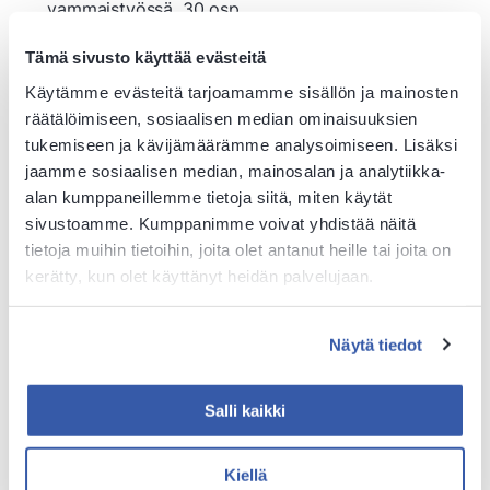
vammaistyössä, 30 osp.
Tämä sivusto käyttää evästeitä
Opinnot antavat laajasti tietoja eri vammaisryhmistä,
sairauksista ja niiden hoidosta sekä mielenterveyden
Käytämme evästeitä tarjoamamme sisällön ja mainosten
edistämisestä. Opiskelija oppii erilaisia
räätälöimiseen, sosiaalisen median ominaisuuksien
kommunikaatiokeinoja sekä toiminnallisia ja
tukemiseen ja kävijämäärämme analysoimiseen. Lisäksi
voimaannuttavia menetelmiä, joilla asiakasta voidaan
jaamme sosiaalisen median, mainosalan ja analytiikka-
tukea ja valmentaa mahdollisimman itsenäiseen elämään.
alan kumppaneillemme tietoja siitä, miten käytät
Hän oppii arvioimaan asiakkaan avuntarvetta ja
Median näyttäminen vaatii markkinointievästeiden
Median näyttäminen vaatii markkinointievästeiden
sivustoamme. Kumppanimme voivat yhdistää näitä
toteuttamaan yksilöllisiä suunnitelmia yhteistyössä
hyväksynnän.
hyväksynnän.
tietoja muihin tietoihin, joita olet antanut heille tai joita on
verkostojen ja moniammatillisen yhteisön kanssa.
kerätty, kun olet käyttänyt heidän palvelujaan.
Hyväksy evästeet
Hyväksy evästeet
Koulutuksen kesto määräytyy aiemmin hankitun
osaamisen perusteella.
Jokaisen opiskelijan kanssa
Näytä tiedot
tehdään
henkilökohtainen osaamisen
kehittämissuunnitelma
(HOKS).
Salli kaikki
Kiinnostaisiko sinua opiskella enemmän ja suorittaa alan
Vammaisalan ammattitutkinto? Tästä voit
Kiellä