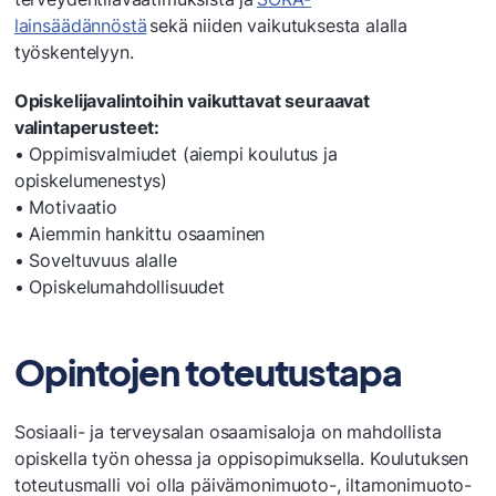
lainsäädännöstä
sekä niiden vaikutuksesta alalla
työskentelyyn.
Opiskelijavalintoihin vaikuttavat seuraavat
valintaperusteet:
• Oppimisvalmiudet (aiempi koulutus ja
opiskelumenestys)
• Motivaatio
• Aiemmin hankittu osaaminen
• Soveltuvuus alalle
• Opiskelumahdollisuudet
Opintojen toteutustapa
Sosiaali- ja terveysalan osaamisaloja on mahdollista
opiskella työn ohessa ja oppisopimuksella. Koulutuksen
toteutusmalli voi olla päivämonimuoto-, iltamonimuoto-