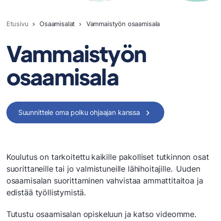
Etusivu
Osaamisalat
Vammaistyön osaamisala
Vammaistyön
osaamisala
Suunnittele oma polku ohjaajan kanssa
Koulutus on tarkoitettu kaikille pakolliset tutkinnon osat
suorittaneille tai jo valmistuneille lähihoitajille. Uuden
osaamisalan suorittaminen vahvistaa ammattitaitoa ja
edistää työllistymistä.
Tutustu osaamisalan opiskeluun ja katso videomme.