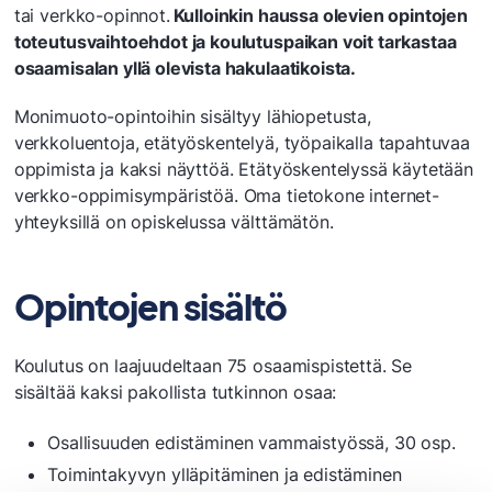
tai verkko-opinnot.
Kulloinkin haussa olevien opintojen
toteutusvaihtoehdot ja koulutuspaikan voit tarkastaa
osaamisalan yllä olevista hakulaatikoista.
Monimuoto-opintoihin sisältyy lähiopetusta,
verkkoluentoja, etätyöskentelyä, työpaikalla tapahtuvaa
oppimista ja kaksi näyttöä. Etätyöskentelyssä käytetään
verkko-oppimisympäristöä. Oma tietokone internet-
yhteyksillä on opiskelussa välttämätön.
Opintojen sisältö
Koulutus on laajuudeltaan 75 osaamispistettä. Se
sisältää kaksi pakollista tutkinnon osaa:
Osallisuuden edistäminen vammaistyössä, 30 osp.
Toimintakyvyn ylläpitäminen ja edistäminen