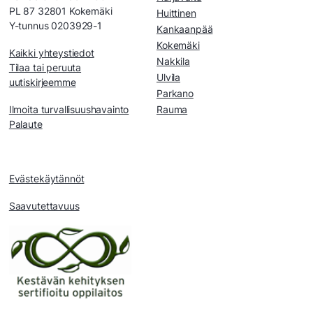
PL 87 32801 Kokemäki
Huittinen
Y-tunnus 0203929-1
Kankaanpää
Kokemäki
Kaikki yhteystiedot
Nakkila
Tilaa tai peruuta
Ulvila
uutiskirjeemme
Parkano
Ilmoita turvallisuushavainto
Rauma
Palaute
Evästekäytännöt
Saavutettavuus