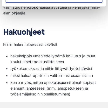
tutustua
Vammaisalan ammattitutkintoon
, josta
valmistuu henkilökohtaisia avustajia ja kehitysvamma-
alan ohjaajia.
Hakuohjeet
Kerro hakemuksessasi selvästi
hakukelpoisuuden edellyttämä koulutus ja muut
koulutukset todistusliitteineen
työkokemuksesi ja niihin liittyvät työtehtäväsi
miksi haluat opiskella valitsemasi osaamisalan
kerro myös, miten opiskelusuunnitelmat sopivat
elämäntilanteeseesi (mm. lähiopetukseen ja
työelämäjaksoihin osallistuminen)