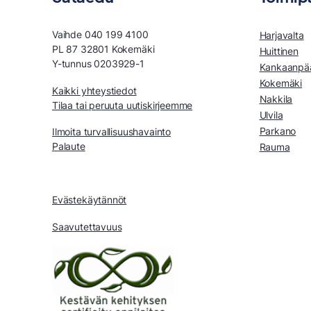
Vaihde 040 199 4100
Harjavalta
PL 87 32801 Kokemäki
Huittinen
Y-tunnus 0203929-1
Kankaanpä
Kokemäki
Kaikki yhteystiedot
Nakkila
Tilaa tai peruuta uutiskirjeemme
Ulvila
Parkano
Ilmoita turvallisuushavainto
Palaute
Rauma
Evästekäytännöt
Saavutettavuus