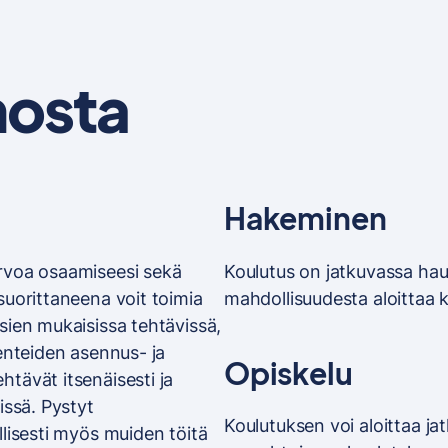
nosta
Hakeminen
rvoa osaamiseesi sekä
Koulutus on jatkuvassa hau
suorittaneena voit toimia
mahdollisuudesta aloittaa 
sien mukaisissa tehtävissä,
enteiden asennus- ja
Opiskelu
tävät itsenäisesti ja
issä. Pystyt
Koulutuksen voi aloittaa ja
llisesti myös muiden töitä