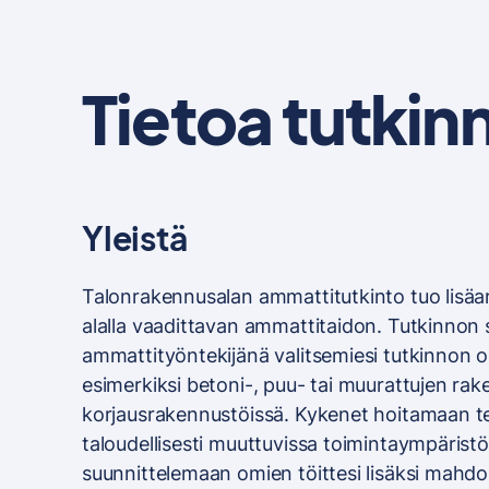
Tietoa tutkin
Yleistä
Talonrakennusalan ammattitutkinto tuo lisäa
alalla vaadittavan ammattitaidon. Tutkinnon 
ammattityöntekijänä valitsemiesi tutkinnon o
esimerkiksi betoni-, puu- tai muurattujen rak
korjausrakennustöissä. Kykenet hoitamaan teh
taloudellisesti muuttuvissa toimintaympäristö
suunnittelemaan omien töittesi lisäksi mahdo