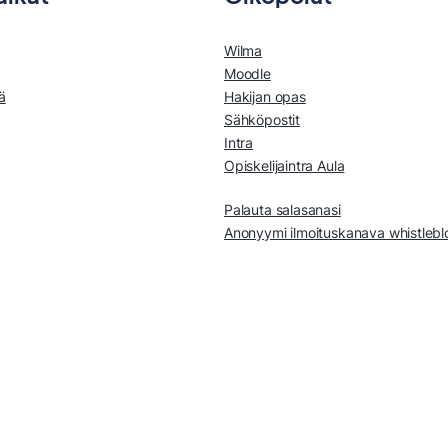
Wilma
Moodle
ä
Hakijan opas
Sähköpostit
Intra
Opiskelijaintra Aula
Palauta salasanasi
Anonyymi ilmoituskanava whistleb