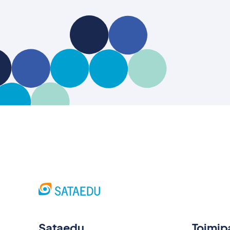
Sataedu
Toimip