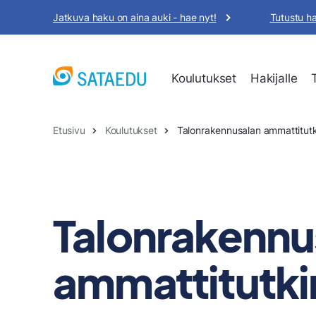
Siirry
Jatkuva haku on aina auki - hae nyt!
Tutustu h
sisältöön
Koulutukset
Hakijalle
Etusivu
Koulutukset
Talonrakennusalan ammattitutk
Talonrakennu
ammattitutki