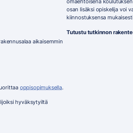
omaehtoisena koulutuksena
osan lisäksi opiskelija voi 
kiinnostuksensa mukaisesti
Tutustu tutkinnon rakent
lonrakennusalaa aikaisemmin
uorittaa
oppisopimuksella
.
joiksi hyväksytyiltä