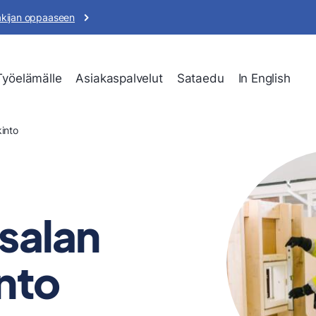
akijan oppaaseen
Työelämälle
Asiakaspalvelut
Sataedu
In English
into
salan
nto