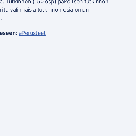
. Tutkinnon (150 osp) pakollisen tutkinnon
valita valinnaisia tutkinnon osia oman
.
eeseen
:
ePerusteet