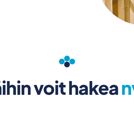
ihin voit hakea
n