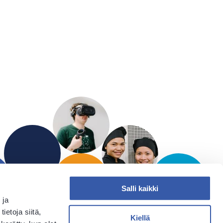
Salli kaikki
 ja
etoja siitä,
Kiellä