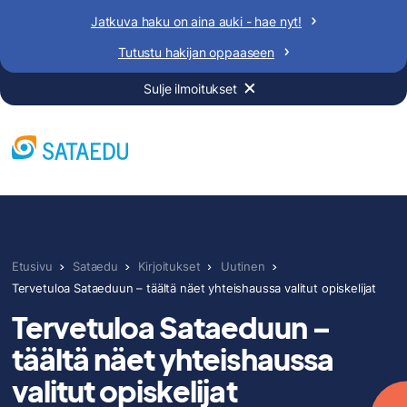
Siirry
Jatkuva haku on aina auki - hae nyt!
sisältöön
Tutustu hakijan oppaaseen
Sulje ilmoitukset
Etusivu
Sataedu
Kirjoitukset
Uutinen
Tervetuloa Sataeduun – täältä näet yhteishaussa valitut opiskelijat
Tervetuloa Sataeduun –
täältä näet yhteishaussa
valitut opiskelijat