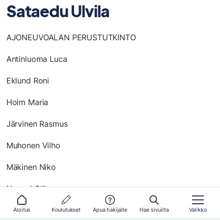
Sataedu Ulvila
AJONEUVOALAN PERUSTUTKINTO
Antinluoma Luca
Eklund Roni
Holm Maria
Järvinen Rasmus
Muhonen Vilho
Mäkinen Niko
Nummi Olli
Peltonen Niilo
Aloitus
Koulutukset
Apua hakijalle
Hae sivuilta
Valikko