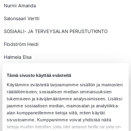
Nurmi Amanda
Salonsaari Vertti
SOSIAALI- JA TERVEYSALAN PERUSTUTKINTO
Flodström Heidi
Halmela Elsa
Karonen Pinja
Tämä sivusto käyttää evästeitä
Koivumäki Fanny
Käytämme evästeitä tarjoamamme sisällön ja mainosten
räätälöimiseen, sosiaalisen median ominaisuuksien
Kontti Milja
tukemiseen ja kävijämäärämme analysoimiseen. Lisäksi
jaamme sosiaalisen median, mainosalan ja analytiikka-
Laihokari Julia
alan kumppaneillemme tietoja siitä, miten käytät
sivustoamme. Kumppanimme voivat yhdistää näitä
Lehtiniemi Elli
tietoja muihin tietoihin, joita olet antanut heille tai joita on