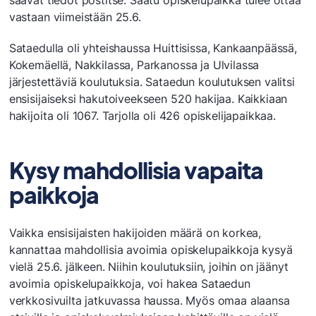
saavat tiedot postitse. Saatu opiskelupaikka tulee ottaa
vastaan viimeistään 25.6.
Sataedulla oli yhteishaussa Huittisissa, Kankaanpäässä,
Kokemäellä, Nakkilassa, Parkanossa ja Ulvilassa
järjestettäviä koulutuksia. Sataedun koulutuksen valitsi
ensisijaiseksi hakutoiveekseen 520 hakijaa. Kaikkiaan
hakijoita oli 1067. Tarjolla oli 426 opiskelijapaikkaa.
Kysy mahdollisia vapaita
paikkoja
Vaikka ensisijaisten hakijoiden määrä on korkea,
kannattaa mahdollisia avoimia opiskelupaikkoja kysyä
vielä 25.6. jälkeen. Niihin koulutuksiin, joihin on jäänyt
avoimia opiskelupaikkoja, voi hakea Sataedun
verkkosivuilta jatkuvassa haussa. Myös omaa alaansa