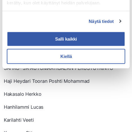
kerätty, kun olet käyttänyt heidän palvelujaan.
Loisko Lilli
Riga Marii
Näytä tiedot
Sillanpää Aino
Salli kaikki
Vettenniemi Nelly
Välimäki Aino
Kiellä
SÄHKÖ- JA AUTOMAATIOALAN PERUSTUTKINTO
Haji Heydari Tooran Poshti Mohammad
Hakasalo Herkko
Hanhilammi Lucas
Karilahti Veeti