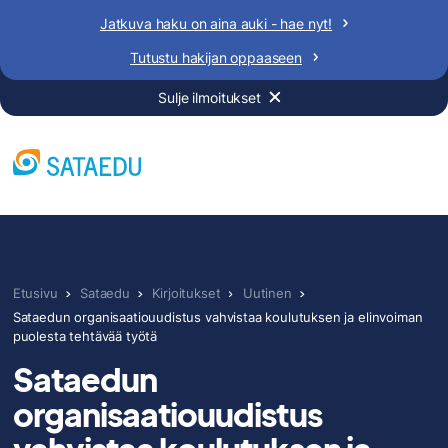
Siirry
Jatkuva haku on aina auki - hae nyt!
sisältöön
Tutustu hakijan oppaaseen
Sulje ilmoitukset
Etusivu
Sataedu
Kirjoitukset
Uutinen
Sataedun organisaatiouudistus vahvistaa koulutuksen ja elinvoiman
puolesta tehtävää työtä
Sataedun
organisaatiouudistus