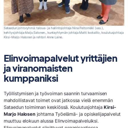
Sataedun johtoryhmä: talous- ja hallintojohtaja Nina Peltomäki (vas.),
kehitysjohtaja Maiju Salonen., kuntayhtymän johtaja Matti Isokallio, koulutusjohtaja
Kirsi-Marjo Halonen ja rehtori Anne Laine.
Elinvoimapalvelut yrittäjien
ja viranomaisten
kumppaniksi
Työllistymisen ja työvoiman saannin turvaamisen
mahdollistavat toimet ovat jatkossa vielä enemmän
Sataedun toiminnan keskiössä. Koulutusjohtaja
Kirsi-
Marjo Halosen
johtama Työelämä- ja opiskelijapalvelut
muuttuu elokuun alussa Elinvoimapalveluiksi.
Elinvoimapalvelut sijoittuvat organisaatiossa