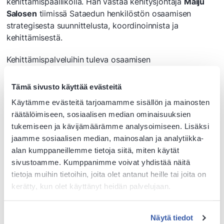
kehittämispäälliköllä. Hän vastaa kehitysjohtaja
Maiju
Salosen
tiimissä Sataedun henkilöstön osaamisen
strategisesta suunnittelusta, koordinoinnista ja
kehittämisestä.
Kehittämispalveluihin tuleva osaamisen
kehittämispäällikkö auttaa esihenkilöitä henkilöstön
osaamisen vahvistamisessa ja osaamisen johtamisessa.
Tämä sivusto käyttää evästeitä
Käytämme evästeitä tarjoamamme sisällön ja mainosten
– Tulevaisuuden ammattilaisilta odotetaan entistä
räätälöimiseen, sosiaalisen median ominaisuuksien
vahvempia taitoja muun muassa digitaalisuudessa ja
tukemiseen ja kävijämäärämme analysoimiseen. Lisäksi
vastuullisuudessa, ja siksi näiden taitojen vahvistaminen
jaamme sosiaalisen median, mainosalan ja analytiikka-
on tärkeää myös henkilöstön osalta.
alan kumppaneillemme tietoja siitä, miten käytät
sivustoamme. Kumppanimme voivat yhdistää näitä
Muutoksilla tavoitellaan ennen kaikkea selkeyttä
tietoja muihin tietoihin, joita olet antanut heille tai joita on
rakenteisiin. Kokoamme henkilöstökoulutukset omiksi
kerätty, kun olet käyttänyt heidän palvelujaan.
osaamisohjelmiksi ja yhtenäistämme uusien
työntekijöiden perehdyttämisen, Maiju Salonen kertoo.
Näytä tiedot