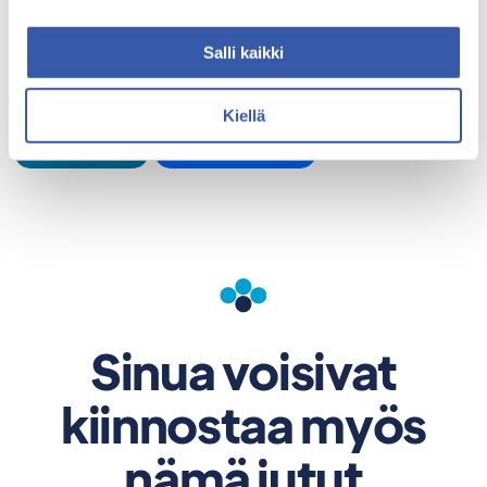
Salli kaikki
Vinkkaa kaverille
Jaa Facebookissa
Jaa X:ssä
Jaa WhatsAppissa
Kiellä
Jaa LinkedInissä
Lähetä sähköpostilla
Sinua voisivat
kiinnostaa myös
nämä jutut