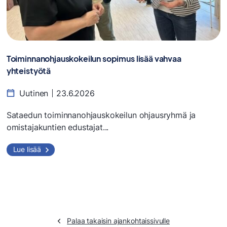
Toiminnanohjauskokeilun sopimus lisää vahvaa
yhteistyötä
Uutinen
23.6.2026
Sataedun toiminnanohjauskokeilun ohjausryhmä ja
omistajakuntien edustajat...
Lue lisää
Palaa takaisin ajankohtaissivulle