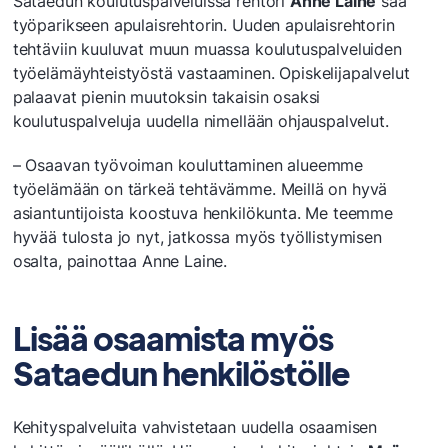
Sataedun koulutuspalveluissa rehtori
Anne Laine
saa
työparikseen apulaisrehtorin. Uuden apulaisrehtorin
tehtäviin kuuluvat muun muassa koulutuspalveluiden
työelämäyhteistyöstä vastaaminen. Opiskelijapalvelut
palaavat pienin muutoksin takaisin osaksi
koulutuspalveluja uudella nimellään ohjauspalvelut.
– Osaavan työvoiman kouluttaminen alueemme
työelämään on tärkeä tehtävämme. Meillä on hyvä
asiantuntijoista koostuva henkilökunta. Me teemme
hyvää tulosta jo nyt, jatkossa myös työllistymisen
osalta, painottaa Anne Laine.
Lisää osaamista myös
Sataedun henkilöstölle
Kehityspalveluita vahvistetaan uudella osaamisen