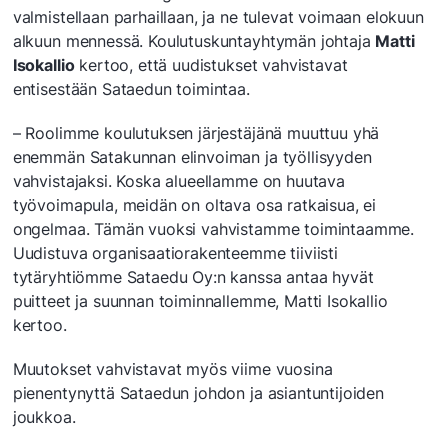
valmistellaan parhaillaan, ja ne tulevat voimaan elokuun
alkuun mennessä. Koulutuskuntayhtymän johtaja
Matti
Isokallio
kertoo, että uudistukset vahvistavat
entisestään Sataedun toimintaa.
– Roolimme koulutuksen järjestäjänä muuttuu yhä
enemmän Satakunnan elinvoiman ja työllisyyden
vahvistajaksi. Koska alueellamme on huutava
työvoimapula, meidän on oltava osa ratkaisua, ei
ongelmaa. Tämän vuoksi vahvistamme toimintaamme.
Uudistuva organisaatiorakenteemme tiiviisti
tytäryhtiömme Sataedu Oy:n kanssa antaa hyvät
puitteet ja suunnan toiminnallemme, Matti Isokallio
kertoo.
Muutokset vahvistavat myös viime vuosina
pienentynyttä Sataedun johdon ja asiantuntijoiden
joukkoa.