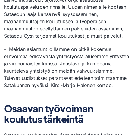
koulutuspalveluiden rinnalle. Uuden nimen alle kootaan
Sataedun laaja kansainvälisyysosaaminen,
maahanmuuttajien koulutuksen ja työperäisen
maahanmuuton edellyttämien palveluiden osaaminen,
Sataedu Oy:n tarjoamat koulutukset ja muut palvelut.
– Meidän asiantuntijoillamme on pitkä kokemus
elinvoimaa edistävästä yhteistyöstä alueemme yritysten
ja viranomaisten kanssa. Joustava ja kumppania
kuunteleva yhteistyö on meidän vahvuuksiamme.
Tulevat uudistukset parantavat edelleen toimintaamme
Satakunnan hyväksi, Kirsi-Marjo Halonen kertoo.
Osaavan työvoiman
koulutus tärkeintä