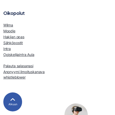
Oikopolut
Wilma
Moodle
Hakijan opas
Sähköpostit
Intra
Opiskelijaintra Aula
Palauta salasanasi
Anonyymi ilmoituskanava
whistleblower
Alkuun