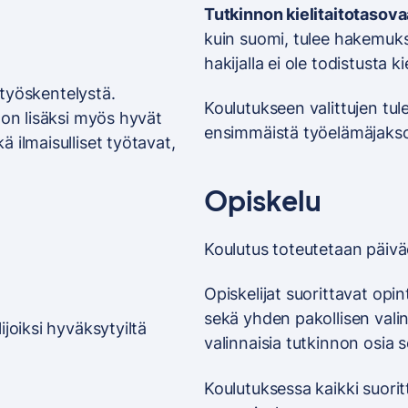
Tutkinnon kielitaitotasova
kuin suomi, tulee hakemuksen
hakijalla ei ole todistusta 
a työskentelystä.
Koulutukseen valittujen tul
don lisäksi myös hyvät
ensimmäistä työelämäjaks
 ilmaisulliset työtavat,
Opiskelu
Koulutus toteutetaan päivä
Opiskelijat suorittavat opi
sekä yhden pakollisen vali
joiksi hyväksytyiltä
valinnaisia tutkinnon osia 
Koulutuksessa kaikki suori