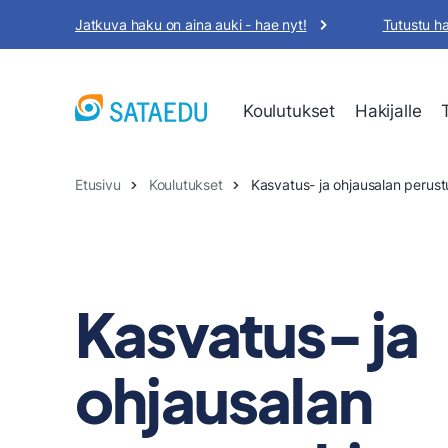
Siirry
Jatkuva haku on aina auki - hae nyt!
Tutustu h
sisältöön
Koulutukset
Hakijalle
Etusivu
Koulutukset
Kasvatus- ja ohjausalan perust
Kasvatus- ja
ohjausalan