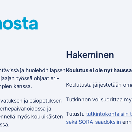
nosta
Hakeminen
tävissä ja huolehdit lapsen
Koulutus ei ole nyt haussa
jaajan työssä ohjaat eri-
Koulutusta järjestetään om
empien kanssa.
Tutkinnon voi suorittaa m
svatuksen ja esiopetuksen
perhepäivähoidossa ja
Tutustu
tutkintokohtaisiin 
nnellä myös kouluikäisten
sekä SORA-säädöksiin
enne
ssä.