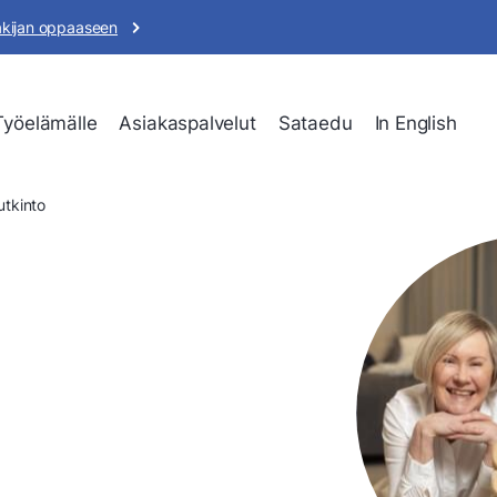
akijan oppaaseen
Työelämälle
Asiakaspalvelut
Sataedu
In English
utkinto