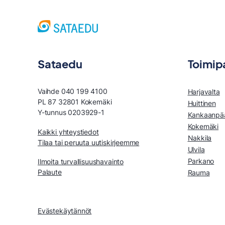
Sataedu
Toimip
Vaihde 040 199 4100
Harjavalta
PL 87 32801 Kokemäki
Huittinen
Y-tunnus 0203929-1
Kankaanpä
Kokemäki
Kaikki yhteystiedot
Nakkila
Tilaa tai peruuta uutiskirjeemme
Ulvila
Parkano
Ilmoita turvallisuushavainto
Palaute
Rauma
Evästekäytännöt