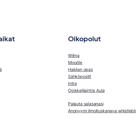
aikat
Oikopolut
Wilma
Moodle
ä
Hakijan opas
Sähköpostit
Intra
Opiskelijaintra Aula
Palauta salasanasi
Anonyymi ilmoituskanava whistleb