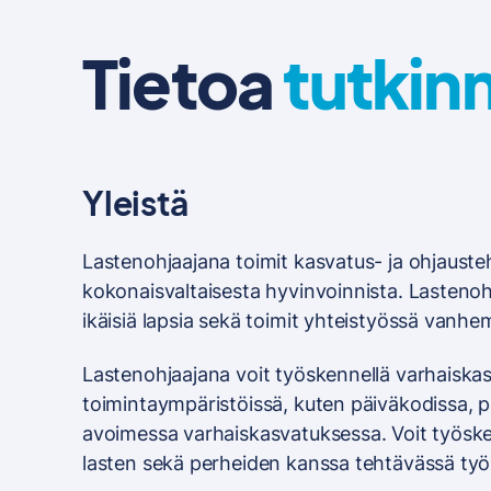
Tietoa
tutkin
Yleistä
Lastenohjaajana toimit kasvatus- ja ohjausteh
kokonaisvaltaisesta hyvinvoinnista. Lastenoh
ikäisiä lapsia sekä toimit yhteistyössä vanh
Lastenohjaajana voit työskennellä varhaiska
toimintaympäristöissä, kuten päiväkodissa, 
avoimessa varhaiskasvatuksessa. Voit työske
lasten sekä perheiden kanssa tehtävässä työ