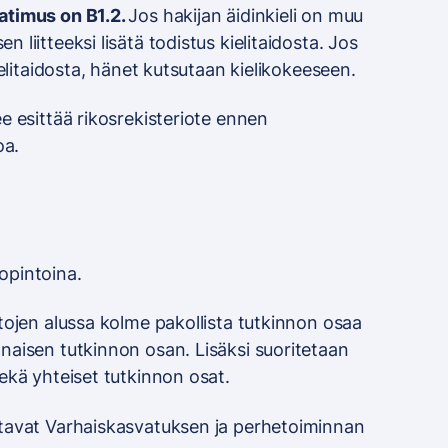
atimus on B1.2.
Jos hakijan äidinkieli on muu
 liitteeksi lisätä todistus kielitaidosta. Jos
kielitaidosta, hänet kutsutaan kielikokeeseen.
ee esittää rikosrekisteriote ennen
oa.
opintoina.
ntojen alussa kolme pakollista tutkinnon osaa
nnaisen tutkinnon osan. Lisäksi suoritetaan
sekä yhteiset tutkinnon osat.
ttavat Varhaiskasvatuksen ja perhetoiminnan