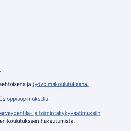
.
aehtoisena ja
työvoimakoulutuksena.
yös
oppisopimuksella.
terveydentila- ja toimintakykyvaatimuksiin
n koulutukseen hakeutumista.