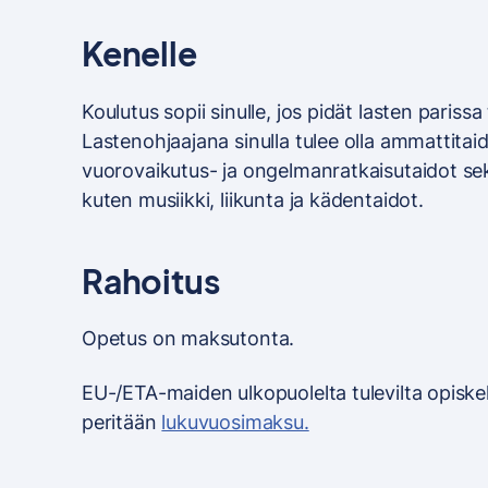
Kenelle
Koulutus sopii sinulle, jos pidät lasten pariss
Lastenohjaajana sinulla tulee olla ammattitai
vuorovaikutus- ja ongelmanratkaisutaidot sekä
kuten musiikki, liikunta ja kädentaidot.
Rahoitus
Opetus on maksutonta.
EU-/ETA-maiden ulkopuolelta tulevilta opiskeli
peritään
lukuvuosimaksu.