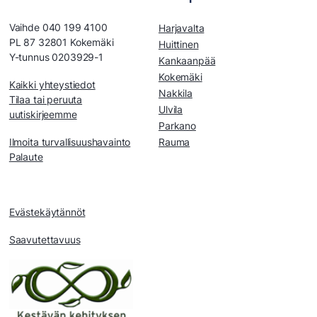
Vaihde 040 199 4100
Harjavalta
PL 87 32801 Kokemäki
Huittinen
Y-tunnus 0203929-1
Kankaanpää
Kokemäki
Kaikki yhteystiedot
Nakkila
Tilaa tai peruuta
Ulvila
uutiskirjeemme
Parkano
Ilmoita turvallisuushavainto
Rauma
Palaute
Evästekäytännöt
Saavutettavuus