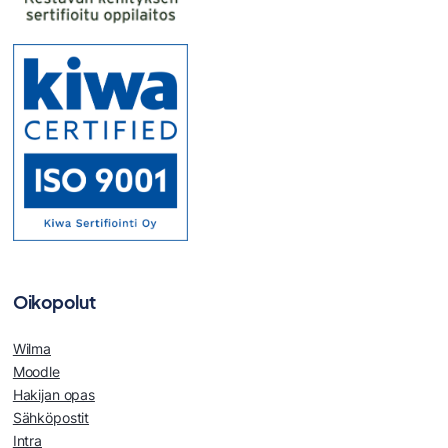
Oikopolut
Wilma
Moodle
Hakijan opas
Sähköpostit
Intra