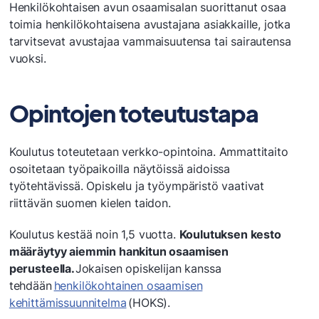
Henkilökohtaisen avun osaamisalan suorittanut osaa
toimia henkilökohtaisena avustajana asiakkaille, jotka
tarvitsevat avustajaa vammaisuutensa tai sairautensa
vuoksi.
Opintojen toteutustapa
Koulutus toteutetaan verkko-opintoina. Ammattitaito
osoitetaan työpaikoilla näytöissä aidoissa
työtehtävissä. Opiskelu ja työympäristö vaativat
riittävän suomen kielen taidon.
Koulutus kestää noin 1,5 vuotta.
Koulutuksen kesto
määräytyy aiemmin hankitun osaamisen
perusteella.
Jokaisen opiskelijan kanssa
tehdään
henkilökohtainen osaamisen
kehittämissuunnitelma
(HOKS).