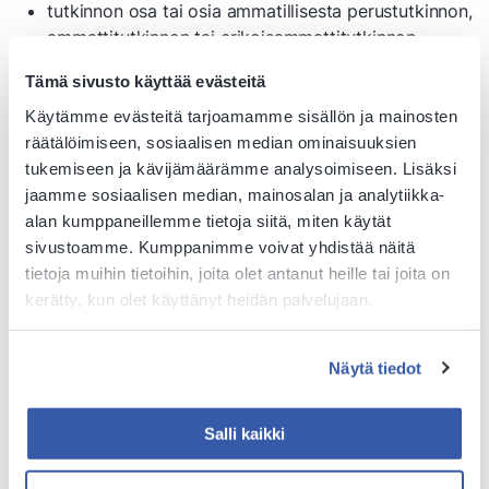
tutkinnon osa tai osia ammatillisesta perustutkinnon,
ammattitutkinnon tai erikoisammattitutkinnon
perusteista, 15-60 osp
Tämä sivusto käyttää evästeitä
Käytämme evästeitä tarjoamamme sisällön ja mainosten
Hakuohjeet
räätälöimiseen, sosiaalisen median ominaisuuksien
tukemiseen ja kävijämäärämme analysoimiseen. Lisäksi
jaamme sosiaalisen median, mainosalan ja analytiikka-
Kerro hakemuksessasi selvästi
alan kumppaneillemme tietoja siitä, miten käytät
sivustoamme. Kumppanimme voivat yhdistää näitä
hakukelpoisuuden edellyttämä koulutus ja muut
tietoja muihin tietoihin, joita olet antanut heille tai joita on
koulutukset todistusliitteineen
kerätty, kun olet käyttänyt heidän palvelujaan.
työkokemuksesi ja niihin liittyvät työtehtäväsi
miksi haluat opiskella valitsemasi osaamisalan
Näytä tiedot
kerro myös, miten opiskelusuunnitelmat sopivat
elämäntilanteeseesi (mm. lähiopetukseen ja
työelämäjaksoihin osallistuminen)
Salli kaikki