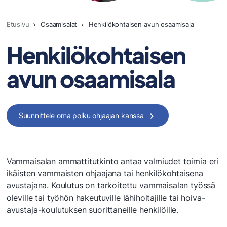
Etusivu
Osaamisalat
Henkilökohtaisen avun osaamisala
Henkilökohtaisen
avun osaamisala
Suunnittele oma polku ohjaajan kanssa
Vammaisalan ammattitutkinto antaa valmiudet toimia eri
ikäisten vammaisten ohjaajana tai henkilökohtaisena
avustajana. Koulutus on tarkoitettu vammaisalan työssä
oleville tai työhön hakeutuville lähihoitajille tai hoiva-
avustaja-koulutuksen suorittaneille henkilöille.