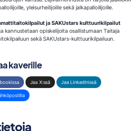
lloilijoille, yleisurheilijoille sekä jalkapalloilijoille.
mattitaitokilpailut ja SAKUstars kulttuurikilpailut
 kannustetaan opiskelijoita osallistumaan Taitaja
tokilpailuun sekä SAKUstars-kulttuurikilpailuun.
a kaverille
bookissa
Jaa X:ssä
Jaa LinkedInissä
ähköpostilla
tietoja