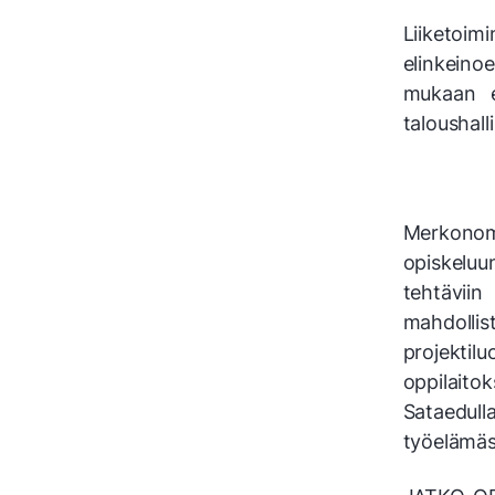
Liiketoim
elinkeinoe
mukaan es
taloushall
Merkonomi
opiskeluu
tehtävii
mahdoll
projektil
oppilait
Sataedull
työelämäs