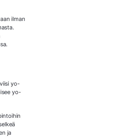
raan ilman
masta.
n
sa.
iisi yo-
äisee yo-
pintoihin
 selkeä
en ja