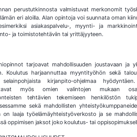
innan perustutkinnosta valmistuvat merkonomit työs
lämän eri aloilla. Alan opintoja voi suunnata oman ki
imerkiksi asiakaspalvelu-, myynti- ja markkinointi
into- ja toimistotehtäviin tai yrittäjyyteen.
opinnot tarjoavat mahdollisuuden joustavaan ja yks
n. Koulutus harjaannuttaa myyntityöhön sekä talou
n selainpohjaista kirjanpito-ohjelmaa hyödyntäen
istavat myös omien valintojen mukaan osalli
uonteisten tehtävien tekemiseen henkilöstön tukip
oksessamme sekä mahdollisten yhteistyökumppaneide
a on laaja työelämäyhteistyöverkosto ja se mahdollis
sä oppimisen jaksot joko koulutus- tai oppisopimuksell