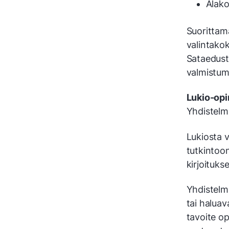
Alako
Suorittam
valintako
Sataedust
valmistumi
Lukio-opin
Yhdistelm
Lukiosta v
tutkintoon
kirjoituks
Yhdistelmä
tai haluav
tavoite op