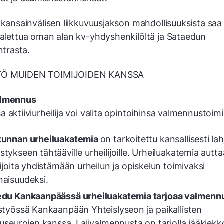
 kansainvälisen liikkuvuusjakson mahdollisuuksista saa 
 alettua oman alan kv-yhdyshenkilöltä ja Sataedun
ntrasta.
YÖ MUIDEN TOIMIJOIDEN KANSSA
almennus
 aktiiviurheilija voi valita opin­toihinsa valmennustoim
kunnan urheiluakatemia
on tar­koitettu kansallisesti lah
­tykseen tähtääville urheilijoille. Urheiluakatemia autta
lijoita yhdistämään urheilun ja opis­kelun toimivaksi
aisuudeksi.
edu Kankaanpäässä urheiluakatemia tarjoaa valmenn
styössä Kankaanpään Yhteislyseon ja paikallisten
useurojen kanssa. La­jivalmennusta on tarjolla jääkiekkoili