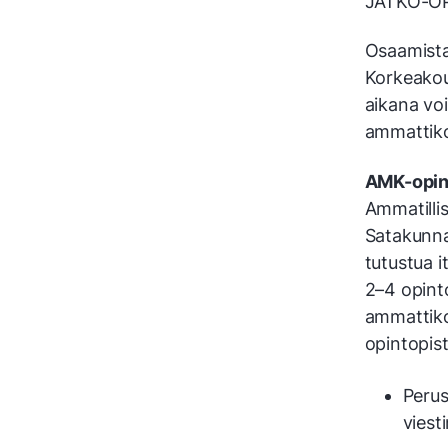
JATKO-O
Osaamista
Korkeakoul
aikana voi
ammattiko
AMK-opinn
Ammatilli
Sata­kunn
tutustua i
2–4 opin­t
ammattiko
opintopist
Perus
viest