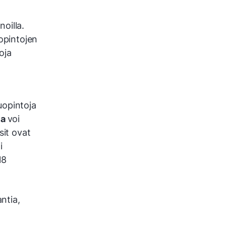
oilla.
 opintojen
oja
uopintoja
la
voi
sit ovat
i
18
antia,