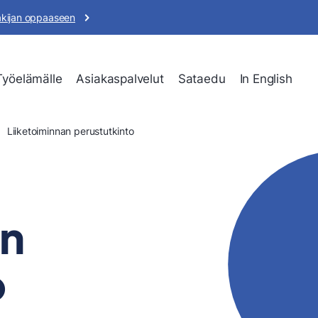
akijan oppaaseen
Työelämälle
Asiakaspalvelut
Sataedu
In English
Liiketoiminnan perustutkinto
an
o