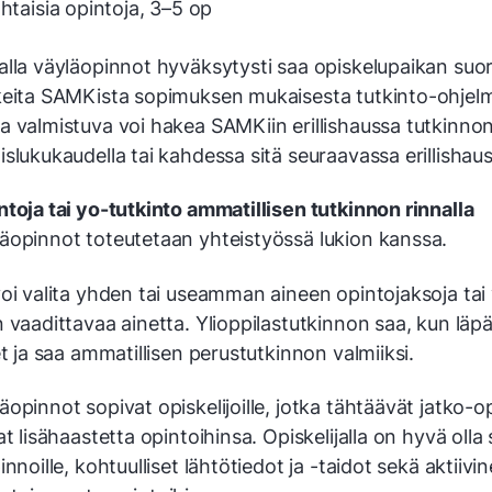
htaisia opintoja, 3–5 op
alla väyläopinnot hyväksytysti saa opiskelupaikan suo
keita SAMKista sopimuksen mukaisesta tutkinto-ohjel
a valmistuva voi hakea SAMKiin erillishaussa tutkinno
slukukaudella tai kahdessa sitä seuraavassa erillishaus
toja tai yo-tutkinto ammatillisen tutkinnon rinnalla
äopinnot toteutetaan yhteistyössä lukion kanssa.
oi valita yhden tai useamman aineen opintojaksoja tai v
 vaadittavaa ainetta. Ylioppilastutkinnon saa, kun läp
et ja saa ammatillisen perustutkinnon valmiiksi.
opinnot sopivat opiskelijoille, jotka tähtäävät jatko-o
at lisähaastetta opintoihinsa. Opiskelijalla on hyvä olla
innoille, kohtuulliset lähtötiedot ja -taidot sekä aktiivin