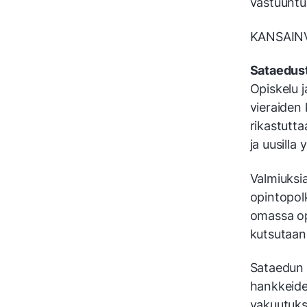
vastuuntu
KANSAIN
Sataedust
Opiskelu j
vieraiden
rikastutta
ja uusilla y
Valmiuksi
opintopolk
omassa opp
kutsutaan
Sataedun 
hankkeide
vakuutuks