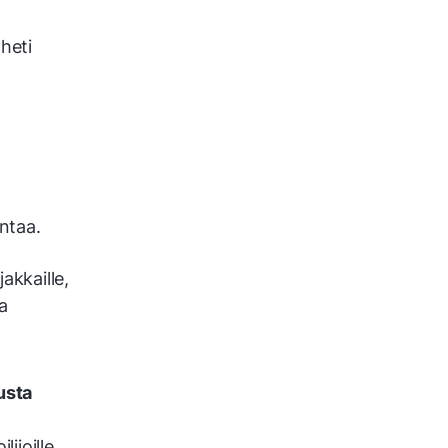
heti
intaa.
jakkaille,
a
usta
joil­le,