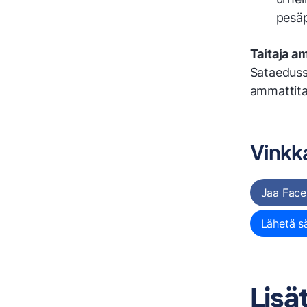
pesäpa
Taitaja am
Sataedussa
ammattitai
Vinkka
Jaa Face
Lähetä s
Lisä