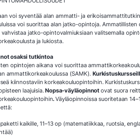
PINTOMAHDOLLISUUDET
an voi syventää alan ammatti- ja erikoisammattitutkinn
uissa voi suorittaa alan jatko-opintoja. Ammatillisten
 vahvistaa jatko-opintovalmiuksiaan valitsemalla opint
rkeakoulusta ja lukiosta.
ot osaksi tutkintoa
sten opintojen aikana voi suo­rittaa ammattikorkeakoul
an ammattikorkeakoulussa (SAMK).
Kurkistuskursseil
tseä kiinnostaviin korkeakouluopintoihin. Kurkistuskurs
opisteen laajuisia.
Nopsa-väyläopinnot
ovat suora reitt
rkeakouluopintoihin
.
Väyläopinnoissa suoritetaan 14–
että:
paketti kaikille, 11–13 op (matema­tiikkaa, ruotsia, engl
intää)