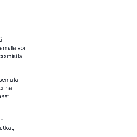
ä
amalla voi
taamisilla
semalla
orina
neet
 –
atkat,