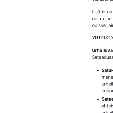
Lisätietoa
opintojen
opiskelijai
YHTEIST
Urheiluv
Sataedussa
Sata
menes
urhei
kokon
Sata
yhtei
urheil