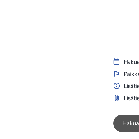
Hakua
Paikk
Lisäti
Lisäti
Hakua