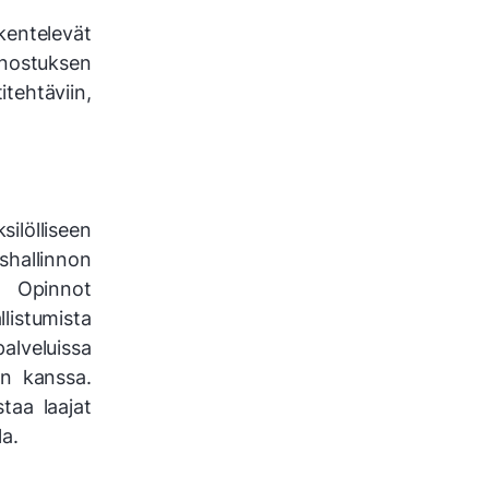
kentelevät
innostuksen
tehtäviin,
ilölliseen
shallinnon
. Opinnot
stumista
alveluissa
n kanssa.
taa laajat
a.