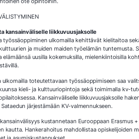
ntoinen ote opintoihin.
VÄLISTYMINEN
a kansainväliselle liikkuvuusjaksolle
a työssäoppiminen ulkomailla kehittävät kielitaitoa sek
 kulttuurien ja muiden maiden työelämän tuntemusta. S
a elämäänsä uusilla kokemuksilla, mielenkiintoisilla koh
stävillä.
a ulkomailla toteutettavaan työssäoppimiseen saa valit
uunsa kieli- ja kulttuuriopintoja sekä toimimalla kv-tut
ilaitoksessa. Kansainväliselle liikkuvuusjaksolle hake
 Sataedun järjestämään KV-valmennukseen.
kansainvälisyys kustannetaan Eurooppaan Erasmus +
n kautta. Hankerahoitus mahdollistaa opiskelijoiden m
et ja asumiskustannukset.