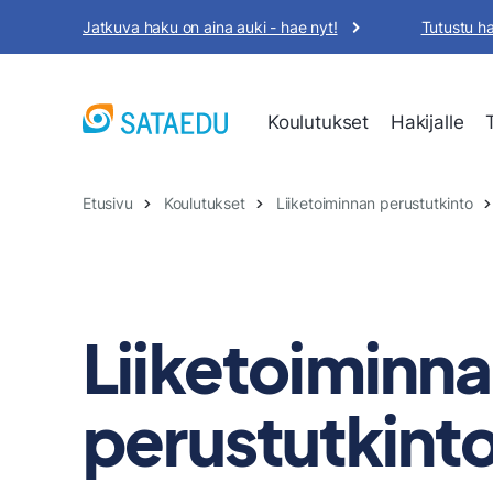
Siirry
Jatkuva haku on aina auki - hae nyt!
Tutustu h
sisältöön
Koulutukset
Hakijalle
Etusivu
Koulutukset
Liiketoiminnan perustutkinto
Liiketoiminn
perustutkint