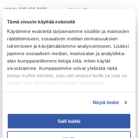
Vaihde 040 199 4100
Harjavalta
PL 87 32801 Kokemäki
Huittinen
Tämä sivusto käyttää evästeitä
Y-tunnus 0203929-1
Kankaanpää
Kokemäki
Käytämme evästeitä tarjoamamme sisällön ja mainosten
Kaikki yhteystiedot
Nakkila
räätälöimiseen, sosiaalisen median ominaisuuksien
Tilaa tai peruuta
Ulvila
tukemiseen ja kävijämäärämme analysoimiseen. Lisäksi
uutiskirjeemme
Parkano
jaamme sosiaalisen median, mainosalan ja analytiikka-
Ilmoita turvallisuushavainto
Rauma
alan kumppaneillemme tietoja siitä, miten käytät
Palaute
sivustoamme. Kumppanimme voivat yhdistää näitä
tietoja muihin tietoihin, joita olet antanut heille tai joita on
kerätty, kun olet käyttänyt heidän palvelujaan.
Evästekäytännöt
Saavutettavuus
Näytä tiedot
Salli kaikki