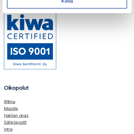
Kiellä
Oikopolut
Wilma
Moodle
Hakijan opas
Sähköpostit
Intra