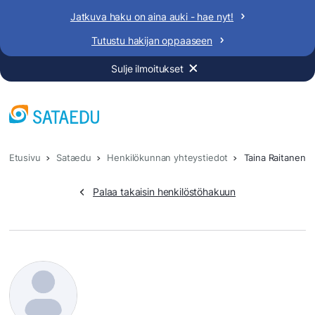
Siirry
Jatkuva haku on aina auki - hae nyt!
sisältöön
Tutustu hakijan oppaaseen
Sulje ilmoitukset
Etusivu
Sataedu
Henkilökunnan yhteystiedot
Taina Raitanen
Palaa takaisin henkilöstöhakuun