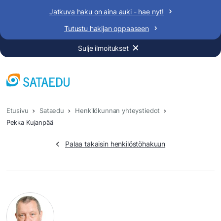
Siirry
Jatkuva haku on aina auki - hae nyt!
sisältöön
Tutustu hakijan oppaaseen
Sulje ilmoitukset
Etusivu
Sataedu
Henkilökunnan yhteystiedot
Pekka Kujanpää
Palaa takaisin henkilöstöhakuun