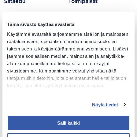
Sataedu
Toimipaikat
Vaihde 040 199 4100
Harjavalta
PL 87 32801 Kokemäki
Huittinen
Tämä sivusto käyttää evästeitä
Y-tunnus 0203929-1
Kankaanpää
Käytämme evästeitä tarjoamamme sisällön ja mainosten
Kokemäki
Kaikki yhteystiedot
räätälöimiseen, sosiaalisen median ominaisuuksien
Nakkila
Tilaa tai peruuta
tukemiseen ja kävijämäärämme analysoimiseen. Lisäksi
Ulvila
uutiskirjeemme
jaamme sosiaalisen median, mainosalan ja analytiikka-
Parkano
alan kumppaneillemme tietoja siitä, miten käytät
Ilmoita turvallisuushavainto
Rauma
sivustoamme. Kumppanimme voivat yhdistää näitä
Palaute
tietoja muihin tietoihin, joita olet antanut heille tai joita on
kerätty, kun olet käyttänyt heidän palvelujaan.
Evästekäytännöt
Näytä tiedot
Saavutettavuus
Salli kaikki