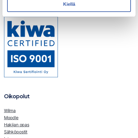
Kiellä
Oikopolut
Wilma
Moodle
Hakijan opas
Sähköpostit