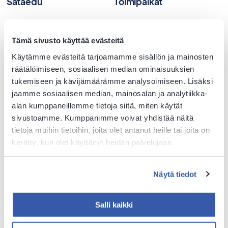
Sataedu
Toimipaikat
Vaihde 040 199 4100
Harjavalta
PL 87 32801 Kokemäki
Huittinen
Tämä sivusto käyttää evästeitä
Y-tunnus 0203929-1
Kankaanpää
Käytämme evästeitä tarjoamamme sisällön ja mainosten
Kokemäki
Kaikki yhteystiedot
räätälöimiseen, sosiaalisen median ominaisuuksien
Nakkila
Tilaa tai peruuta
tukemiseen ja kävijämäärämme analysoimiseen. Lisäksi
Ulvila
uutiskirjeemme
jaamme sosiaalisen median, mainosalan ja analytiikka-
Parkano
alan kumppaneillemme tietoja siitä, miten käytät
Ilmoita turvallisuushavainto
Rauma
sivustoamme. Kumppanimme voivat yhdistää näitä
Palaute
tietoja muihin tietoihin, joita olet antanut heille tai joita on
kerätty, kun olet käyttänyt heidän palvelujaan.
Evästekäytännöt
Näytä tiedot
Saavutettavuus
Salli kaikki