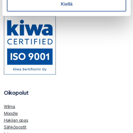
Kiellä
Oikopolut
Wilma
Moodle
Hakijan opas
Sähköpostit