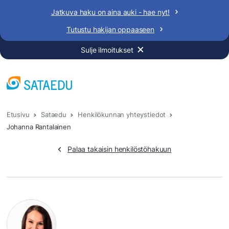
Siirry
Jatkuva haku on aina auki - hae nyt!
sisältöön
Tutustu hakijan oppaaseen
Sulje ilmoitukset
Etusivu
Sataedu
Henkilökunnan yhteystiedot
Johanna Rantalainen
Palaa takaisin henkilöstöhakuun