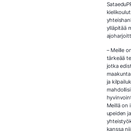
SataeduPR
kielikoulu
yhteishan
ylläpitää
ajoharjoit
– Meille 
tärkeää teh
jotka edis
maakunta
ja kilpail
mahdollis
hyvinvoint
Meillä on 
upeiden ja
yhteisty
kanssa niin