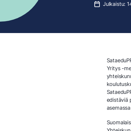
Julkaistu:
1
SataeduPR
Yritys -me
yhteiskun
koulutusk
SataeduPR
edistäviä 
asemassa o
Suomalai
Yhteiskunn