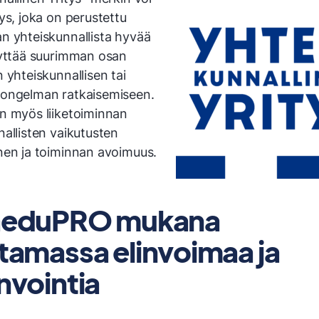
ys, joka on perustettu
n yhteiskunnallista hyvää
äyttää suurimman osan
 yhteiskunnallisen tai
ongelman ratkaisemiseen.
n myös liiketoiminnan
allisten vaikutusten
nen ja toiminnan avoimuus.
aeduPRO mukana
tamassa elinvoimaa ja
nvointia