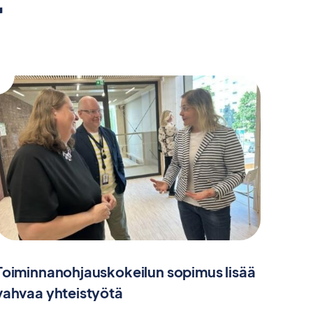
Toiminnanohjauskokeilun sopimus lisää
vahvaa yhteistyötä