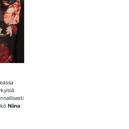
keassa
kyisiä
nnallisesti
ikkö
Niina