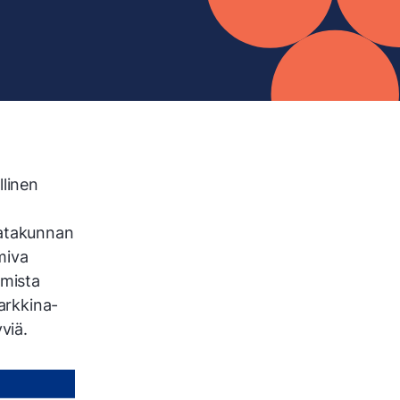
linen
Satakunnan
miva
amista
markkina-
viä.