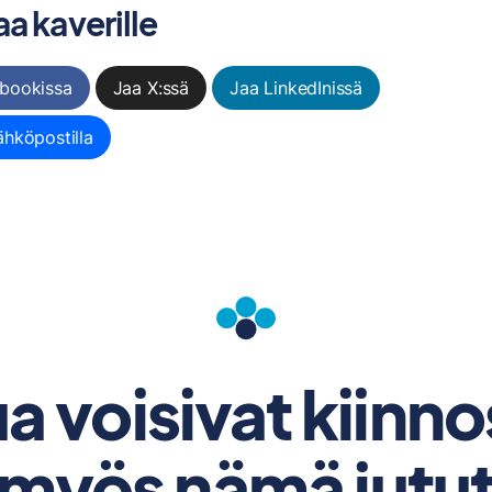
a kaverille
bookissa
Jaa X:ssä
Jaa LinkedInissä
ähköpostilla
a voisivat kiinn
myös nämä jutu