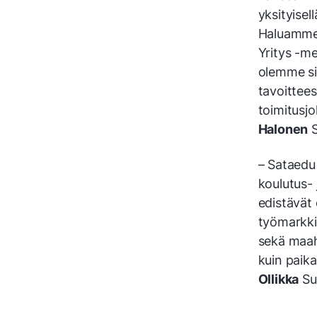
yksityisell
Haluamme 
Yritys -mer
olemme si
tavoittee
toimitusj
Halonen
S
– Sataedu
koulutus- 
edistävät
työmarkkin
sekä maaha
kuin paika
Ollikka
Su