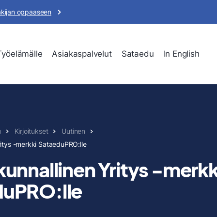
akijan oppaaseen
Työelämälle
Asiakaspalvelut
Sataedu
In English
u
Kirjoitukset
Uutinen
ritys -merkki SataeduPRO:lle
kunnallinen Yritys -merkk
duPRO:lle