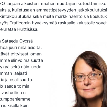
O tarjoaa aikuisten maahanmuuttajien kotouttamiskou
tuksia, kuljetusalan ammattipätevyyden jatkokoulutuksi
kintakoulutuksia sekä muita markkinaehtoisia koulutuks
 myös Traficomin hyväksymää raskaalle kalustolle sove
telurataa Huittisissa.
on Sataedu Oy:ssä
dä juuri niitä asioita,
tävät erityisesti oman
mme elinvoimaisuutta
ukykyä sekä näin luoda
imman laajasti
ia ja osallisuutta.
ilo saada toimia
 vastuullisten
ökumppaniemme
 julkisella kuin