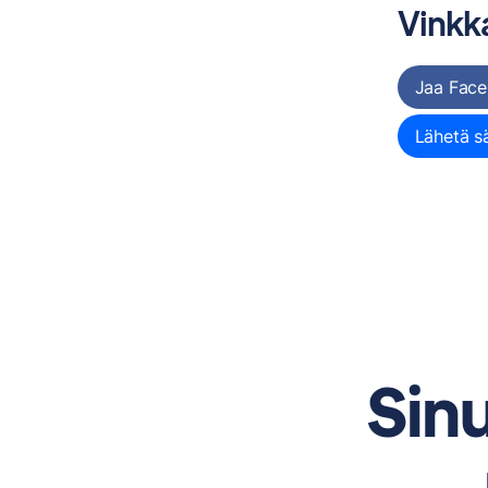
Vinkka
Jaa Face
Lähetä s
Sinu