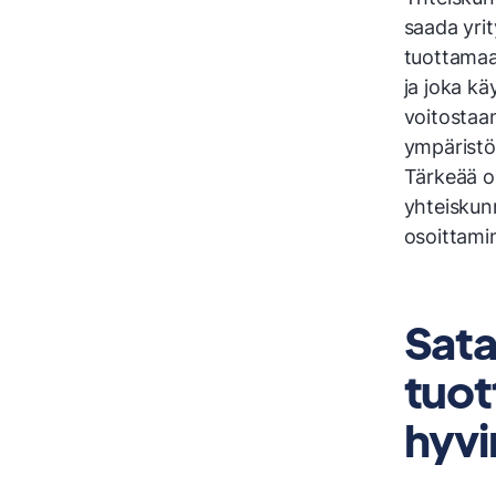
saada yrit
tuottamaa
ja joka k
voitostaan
ympäristö
Tärkeää o
yhteiskunn
osoittami
Sat
tuot
hyvi