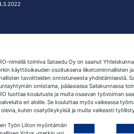
4.3.2022
O-nimellä toimiva Sataedu Oy on saanut Yhteiskunnal
rkin käyttöoikeuden osoituksena liiketoiminnallisten ja
nallisten tavoitteiden onnistuneesta yhdistämisestä. 
untayhtymän omistama, pääasiassa Satakunnassa toi
O tuottaa koulutusta ja muita osaavan työvoiman sa
palveluita eri aloille. Se kouluttaa myös vaikeassa työ
levia, kuten osatyökykyisiä ja muita vaikeasti työllisty
sen Työn Liiton myöntämän
allinen Yritys -merkin voi