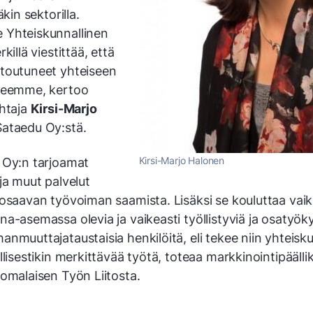
äkin sektorilla.
Yhteiskunnallinen
killä viestittää, että
toutuneet yhteiseen
seemme, kertoo
ohtaja
Kirsi-Marjo
ataedu Oy:stä.
Kirsi-Marjo Halonen
 Oy:n tarjoamat
ja muut palvelut
 osaavan työvoiman saamista. Lisäksi se kouluttaa vai
a-asemassa olevia ja vaikeasti työllistyviä ja osatyöky
nmuuttajataustaisia henkilöitä, eli tekee niin yhteisku
llisestikin merkittävää työtä, toteaa markkinointipääll
omalaisen Työn Liitosta.