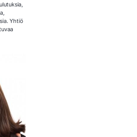
lutuksia,
a,
ia. Yhtiö
ltuvaa