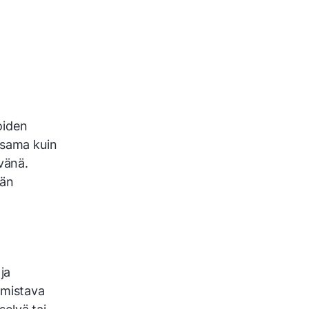
oiden
 sama kuin
vänä.
ään
ja
lmistava