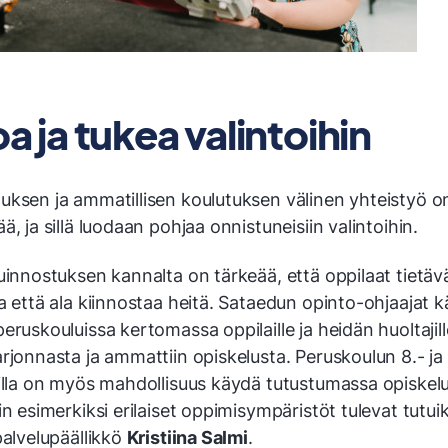
oa ja tukea valintoihin
uksen ja ammatillisen koulutuksen välinen yhteistyö o
ä, ja sillä luodaan pohjaa onnistuneisiin valintoihin.
uinnostuksen kannalta on tärkeää, että oppilaat tietäv
a että ala kiinnostaa heitä. Sataedun opinto-ohjaajat 
eruskouluissa kertomassa oppilaille ja heidän huoltajil
rjonnasta ja ammattiin opiskelusta. Peruskoulun 8.- ja 
silla on myös mahdollisuus käydä tutustumassa opiskel
in esimerkiksi erilaiset oppimisympäristöt tulevat tutui
palvelupäällikkö
Kristiina Salmi
.