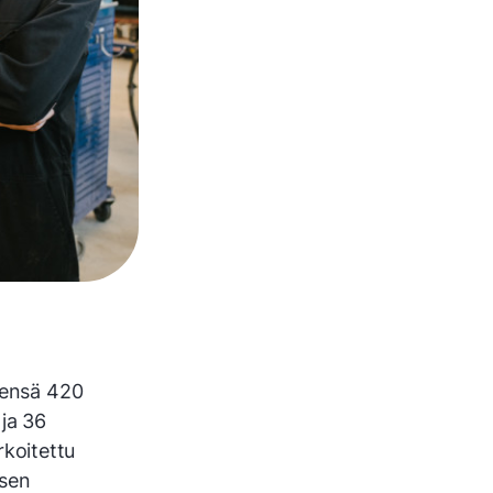
teensä 420
 ja 36
koitettu
ksen