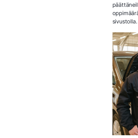
päättäneil
oppimäärä
sivustolla