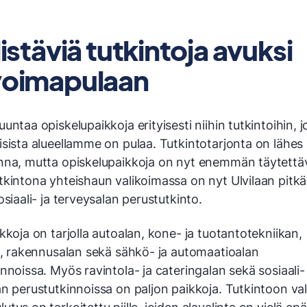
listäviä tutkintoja avuksi
voimapulaan
untaa opiskelupaikkoja erityisesti niihin tutkintoihin, j
isista alueellamme on pulaa. Tutkintotarjonta on lähes
nna, mutta opiskelupaikkoja on nyt enemmän täytettä
tkintona yhteishaun valikoimassa on nyt Ulvilaan pitk
osiaali- ja terveysalan perustutkinto.
kkoja on tarjolla autoalan, kone- ja tuotantotekniikan,
an, rakennusalan sekä sähkö- ja automaatioalan
nnoissa. Myös ravintola- ja cateringalan sekä sosiaali- 
an perustutkinnoissa on paljon paikkoja. Tutkintoon va