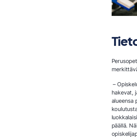
Tiet
Perusopet
merkittävä
– Opiskel
hakevat, j
alueensa p
koulutusta
luokkalai
päällä. Nä
opiskelija