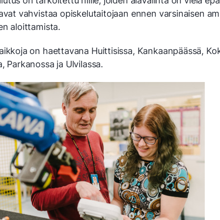
tus on tarkoitettu niille, joiden alavalinta on vielä epä
avat vahvistaa opiskelutaitojaan ennen varsinaisen am
n aloittamista.
aikkoja on haettavana Huittisissa, Kankaanpäässä, Ko
, Parkanossa ja Ulvilassa.