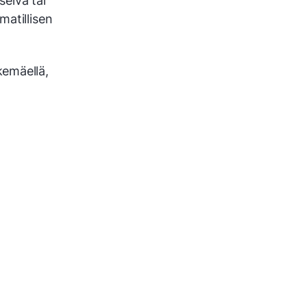
selvä tai
matillisen
kemäellä,