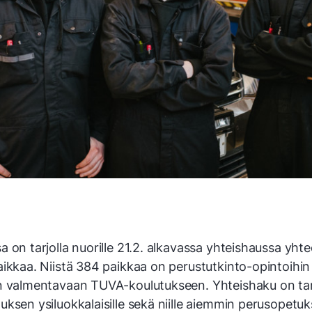
 on tarjolla nuorille 21.2. alkavassa yhteishaussa yh
ikkaa. Niistä 384 paikkaa on perustutkinto-opintoihin
n valmentavaan TUVA-koulutukseen. Yhteishaku on tar
ksen ysiluokkalaisille sekä niille aiemmin perusopetu