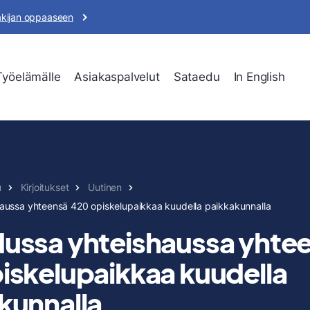
akijan oppaaseen
Työelämälle
Asiakaspalvelut
Sataedu
In English
u
Kirjoitukset
Uutinen
aussa yhteensä 420 opiskelupaikkaa kuudella paikkakunnalla
ussa yhteishaussa yhte
iskelupaikkaa kuudella
kunnalla