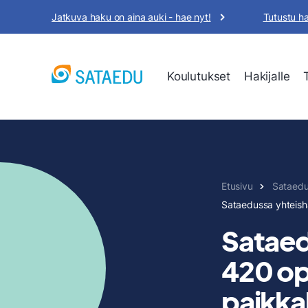
Siirry
Jatkuva haku on aina auki - hae nyt!
Tutustu h
sisältöön
Koulutukset
Hakijalle
Etusivu
Sataed
Sataedussa yhteish
Sataed
420 op
paikka