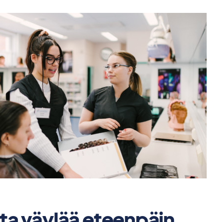
a väylää eteenpäin