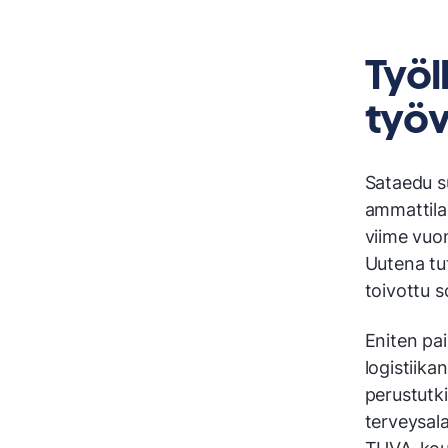
Työl
työ
Sataedu su
ammattila
viime vuo
Uutena tu
toivottu s
Eniten pai
logistiik
perustutki
terveysal