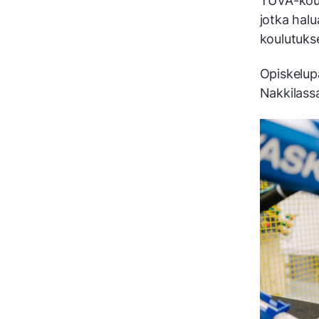
TUVA-koulu
jotka halu
koulutukse
Opiskelup
Nakkilassa