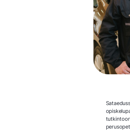
Sataedussa
opiskelupa
tutkintoo
perusopetu