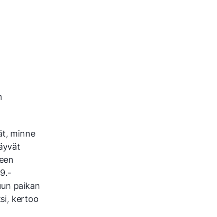
n
ät, minne
käyvät
leen
9.-
uun paikan
ksi, kertoo