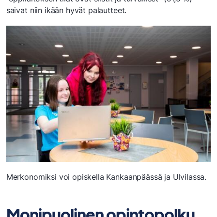
saivat niin ikään hyvät palautteet.
Merkonomiksi voi opiskella Kankaanpäässä ja Ulvilassa.
Monipuolinen opintopolku