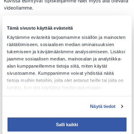
Kuvissa esiintyvät opiskelijamme näet myös alla olevalla
videollamme.
Tämä sivusto käyttää evästeitä
Käytämme evästeitä tarjoamamme sisällön ja mainosten
Median näyttäminen vaatii markkinointievästeiden
räätälöimiseen, sosiaalisen median ominaisuuksien
hyväksynnän.
tukemiseen ja kävijämäärämme analysoimiseen. Lisäksi
jaamme sosiaalisen median, mainosalan ja analytiikka-
Hyväksy evästeet
alan kumppaneillemme tietoja siitä, miten käytät
sivustoamme. Kumppanimme voivat yhdistää näitä
tietoja muihin tietoihin, joita olet antanut heille tai joita on
kerätty, kun olet käyttänyt heidän palvelujaan.
Vinkkaa kaverille
Näytä tiedot
Jaa Facebookissa
Jaa X:ssä
Jaa WhatsAppissa
Salli kaikki
Jaa LinkedInissä
Lähetä sähköpostilla