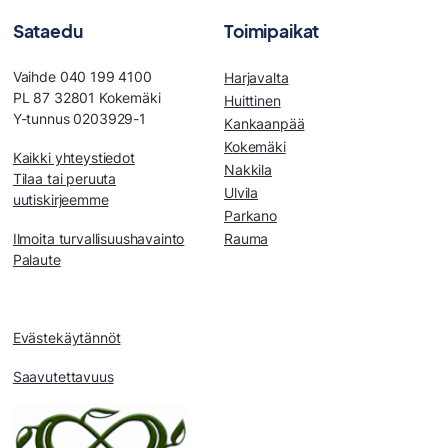
Sataedu
Toimipaikat
Vaihde 040 199 4100
Harjavalta
PL 87 32801 Kokemäki
Huittinen
Y-tunnus 0203929-1
Kankaanpää
Kokemäki
Kaikki yhteystiedot
Nakkila
Tilaa tai peruuta
Ulvila
uutiskirjeemme
Parkano
Ilmoita turvallisuushavainto
Rauma
Palaute
Evästekäytännöt
Saavutettavuus