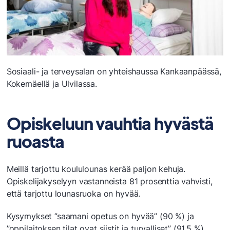
Sosiaali- ja terveysalan on yhteishaussa Kankaanpäässä,
Kokemäellä ja Ulvilassa.
Opiskeluun vauhtia hyvästä
ruoasta
Meillä tarjottu koululounas kerää paljon kehuja.
Opiskelijakyselyyn vastanneista 81 prosenttia vahvisti,
että tarjottu lounasruoka on hyvää.
Kysymykset ”saamani opetus on hyvää” (90 %) ja
”oppilaitoksen tilat ovat siistit ja turvalliset” (91,5 %)