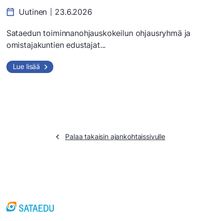
Uutinen
23.6.2026
Sataedun toiminnanohjauskokeilun ohjausryhmä ja
omistajakuntien edustajat...
Lue lisää
Palaa takaisin ajankohtaissivulle