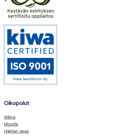
Oikopolut
Wilma
Moodle
Hakijan opas