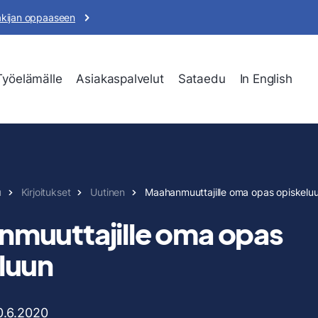
akijan oppaaseen
Työelämälle
Asiakaspalvelut
Sataedu
In English
u
Kirjoitukset
Uutinen
Maahanmuuttajille oma opas opiskelu
muuttajille oma opas
luun
0.6.2020