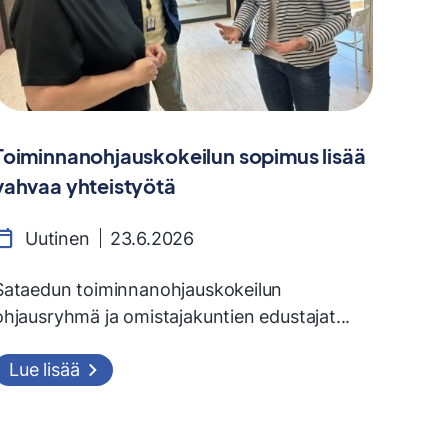
Toiminnanohjauskokeilun sopimus lisää
vahvaa yhteistyötä
Uutinen
23.6.2026
Sataedun toiminnanohjauskokeilun
ohjausryhmä ja omistajakuntien edustajat...
Lue lisää