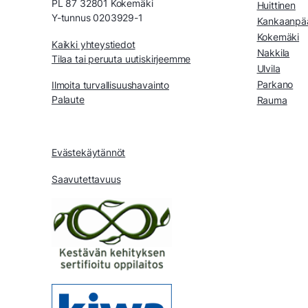
PL 87 32801 Kokemäki
Huittinen
Y-tunnus 0203929-1
Kankaanpä
Kokemäki
Kaikki yhteystiedot
Nakkila
Tilaa tai peruuta uutiskirjeemme
Ulvila
Parkano
Ilmoita turvallisuushavainto
Palaute
Rauma
Evästekäytännöt
Saavutettavuus