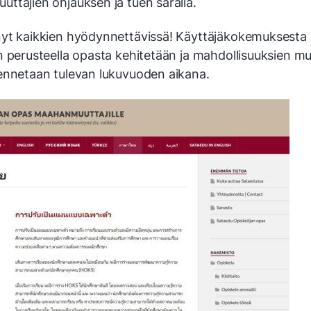
ttajien ohjauksen ja tuen saralla.
yt kaikkien hyödynnettävissä! Käyttäjäkokemuksesta
n perusteella opasta kehitetään ja mahdollisuuksien m
ennetaan tulevan lukuvuoden aikana.