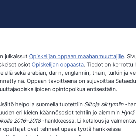
n julkaissut
Opiskelijan oppaan maahanmuuttajille
. Siv
skeiset osiot
Opiskelijan oppaasta
. Tiedot on kerrottu 
lellä sekä arabian, darin, englannin, thain, turkin ja v
äännettyinä. Oppaan tavoitteena on sujuvoittaa Sataed
ttajaopiskelijoiden opintopolkua entisestään.
isältö helpolla suomella tuotettiin
Siltoja siirtymiin
-han
uden eri kielen käännösosiot tehtiin jo aiemmin
Hyvä 
ikolla 2016–2018
-hankkeessa. Liiketalous ja valmentav
n opettajat ovat tehneet upeaa työtä hankkeissa