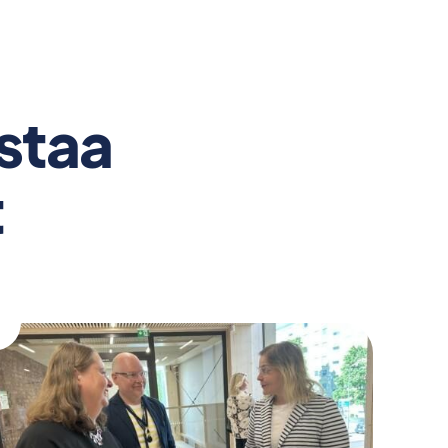
ostaa
t