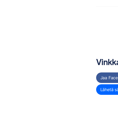
Vinkka
Jaa Face
Lähetä s