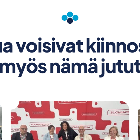
a voisivat kiinn
myös nämä jutu