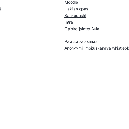
Moodle
ä
Hakijan opas
Sähköpostit
Intra
Opiskelijaintra Aula
Palauta salasanasi
Anonyymi ilmoituskanava whistleb