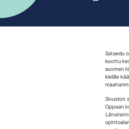
Sataedu o
koottu ke
suomen kie
kielille k
maahanmuu
Sivuston s
Oppaan ku
Länsirann
opintoala