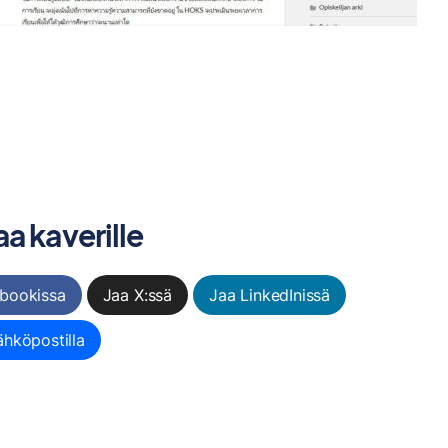
a kaverille
bookissa
Jaa X:ssä
Jaa LinkedInissä
ähköpostilla