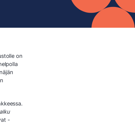
ustolle on
helpolla
enäjän
un
kkeessa.
alku
at -