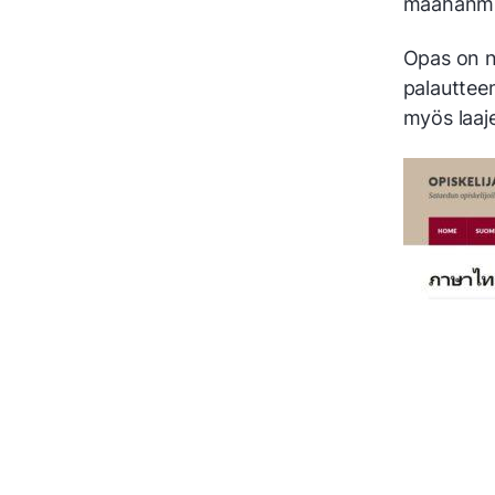
maahanmuu
Opas on n
palauttee
myös laaj