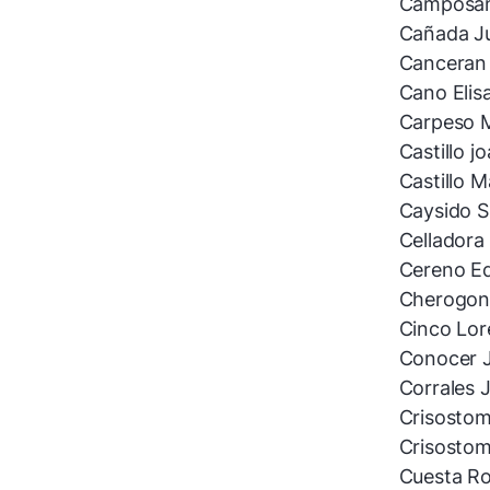
Camposano
Cañada Ju
Canceran 
Cano Elis
Carpeso 
Castillo jo
Castillo M
Caysido S
Celladora
Cereno Ed
Cherogony
Cinco Lor
Conocer J
Corrales 
Crisostom
Crisostom
Cuesta Ro