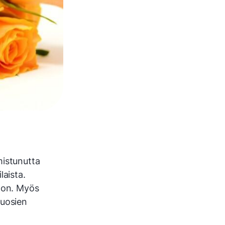
mistunutta
laista.
nnon. Myös
vuosien