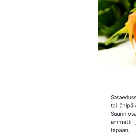
Sataeduss
tai lähipä
Suurin osa
ammatti- 
tapaan.