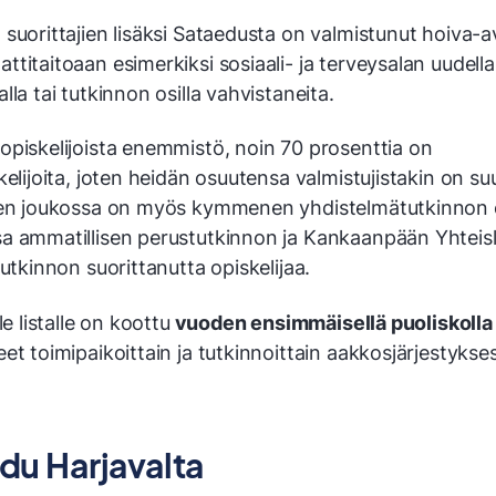
suorittajien lisäksi Sataedusta on valmistunut hoiva-a
titaitoaan esimerkiksi sosiaali- ja terveysalan uudella
lla tai tutkinnon osilla vahvistaneita.
opiskelijoista enemmistö, noin 70 prosenttia on
kelijoita, joten heidän osuutensa valmistujistakin on suu
ien joukossa on myös kymmenen yhdistelmätutkinnon e
a ammatillisen perustutkinnon ja Kankaanpään Yhteis
tutkinnon suorittanutta opiskelijaa.
le listalle on koottu
vuoden ensimmäisellä puoliskolla
et toimipaikoittain ja tutkinnoittain aakkosjärjestykse
du Harjavalta