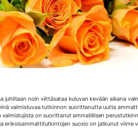
a juhlitaan noin viittäsataa kuluvan kevään aikana val
ivinä valmistuvaa tutkinnon suorittanutta uutta ammatti
 valmistujista on suorittanut ammatillisen perustutki
ja erikoisammattitutkintojen suosio on jatkunut viime 