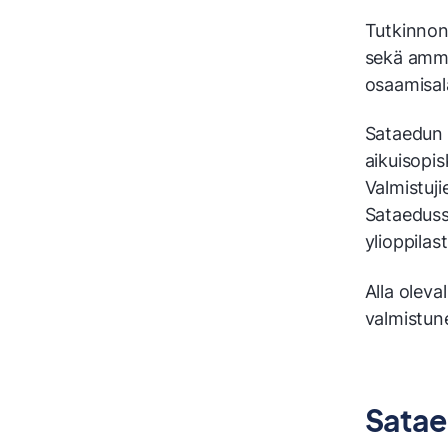
Tutkinnon 
sekä ammat
osaamisala
Sataedun 
aikuisopis
Valmistuj
Sataeduss
ylioppilas
Alla oleval
valmistune
Satae