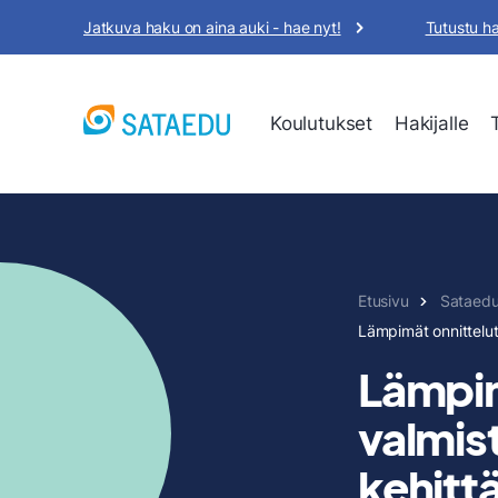
Siirry
Jatkuva haku on aina auki - hae nyt!
Tutustu h
sisältöön
Koulutukset
Hakijalle
Etusivu
Sataed
Lämpimät onnittelut 
Lämpimä
valmis
kehittä