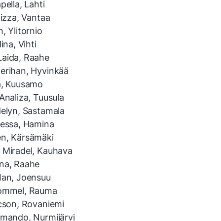
pella, Lahti
aizza, Vantaa
, Ylitornio
ina, Vihti
aida, Raahe
erihan, Hyvinkää
a, Kuusamo
Analiza, Tuusula
delyn, Sastamala
ressa, Hamina
n, Kärsämäki
 Miradel, Kauhava
na, Raahe
Ian, Joensuu
Rommel, Rauma
icson, Rovaniemi
rmando, Nurmijärvi