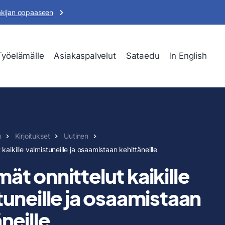
akijan oppaaseen
Työelämälle
Asiakaspalvelut
Sataedu
In English
u
Kirjoitukset
Uutinen
kaikille valmistuneille ja osaamistaan kehittäneille
t onnittelut kaikille
tuneille ja osaamistaan
neille