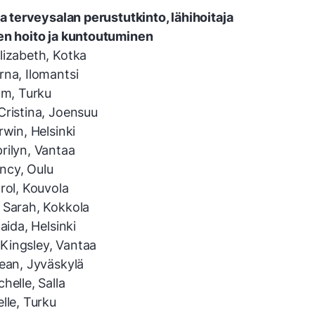
ja terveysalan perustutkinto, lähihoitaja
en hoito ja kuntoutuminen
lizabeth, Kotka
rna, Ilomantsi
am, Turku
Cristina, Joensuu
rwin, Helsinki
rilyn, Vantaa
ncy, Oulu
rol, Kouvola
 Sarah, Kokkola
haida, Helsinki
ingsley, Vantaa
Jean, Jyväskylä
helle, Salla
lle, Turku