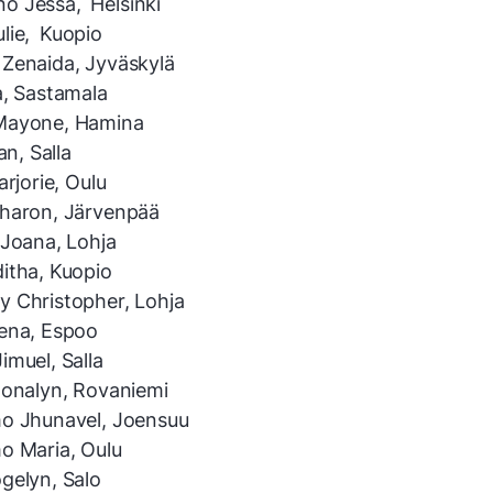
 Jessa, Helsinki
lie, Kuopio
Zenaida, Jyväskylä
a, Sastamala
Mayone, Hamina
an, Salla
arjorie, Oulu
haron, Järvenpää
 Joana, Lohja
itha, Kuopio
 Christopher, Lohja
ena, Espoo
imuel, Salla
Jonalyn, Rovaniemi
o Jhunavel, Joensuu
o Maria, Oulu
gelyn, Salo