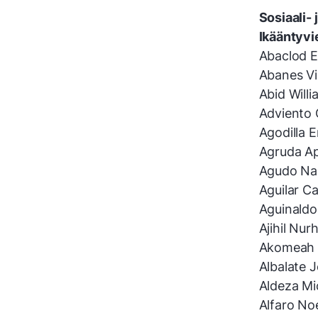
Sosiaali- 
Ikääntyvi
Abaclod E
Abanes Vi
Abid Willi
Adviento 
Agodilla E
Agruda Ap
Agudo Na
Aguilar Ca
Aguinaldo
Ajihil Nur
Akomeah K
Albalate 
Aldeza Mic
Alfaro Noe