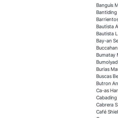
Banguis M
Bantiding
Barrientos
Bautista A
Bautista L
Bay-an Se
Buccahan 
Bumatay M
Bumolyad 
Burias Ma
Buscas Be
Butron Ann
Ca-as Har
Cabading
Cabrera Sh
Café Shie