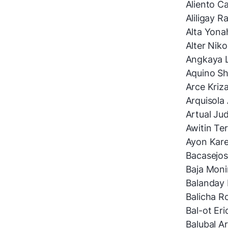
Aliento Ca
Aliligay R
Alta Yonah
Alter Nikol
Angkaya L
Aquino Sh
Arce Kriz
Arquisola 
Artual Ju
Awitin Te
Ayon Kare
Bacasejos
Baja Moni
Balanday 
Balicha 
Bal-ot Er
Balubal A