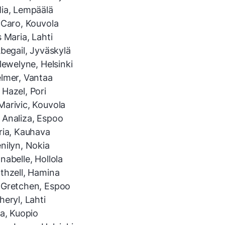
ia, Lempäälä
 Caro, Kouvola
 Maria, Lahti
begail, Jyväskylä
lewelyne, Helsinki
lmer, Vantaa
Hazel, Pori
arivic, Kouvola
Analiza, Espoo
ria, Kauhava
nilyn, Nokia
abelle, Hollola
thzell, Hamina
 Gretchen, Espoo
eryl, Lahti
la, Kuopio