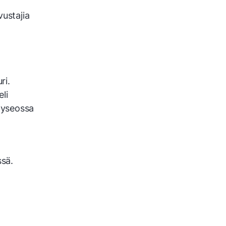
vustajia
ri.
li
lyseossa
ssä.