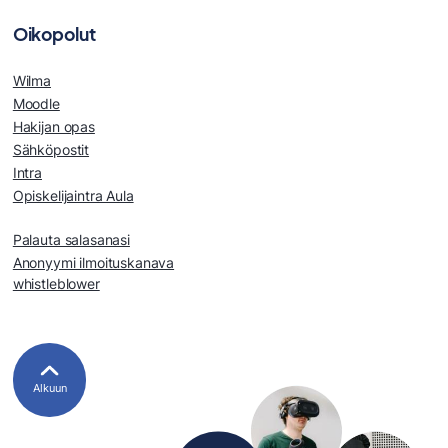
Oikopolut
Wilma
Moodle
Hakijan opas
Sähköpostit
Intra
Opiskelijaintra Aula
Palauta salasanasi
Anonyymi ilmoituskanava
whistleblower
Alkuun