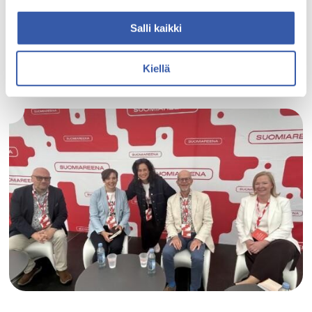
Sataedun uudet ammatillisen perustutkinnon opiskelijat
Salli kaikki
aloittavat opinnot...
Lue lisää
Kiellä