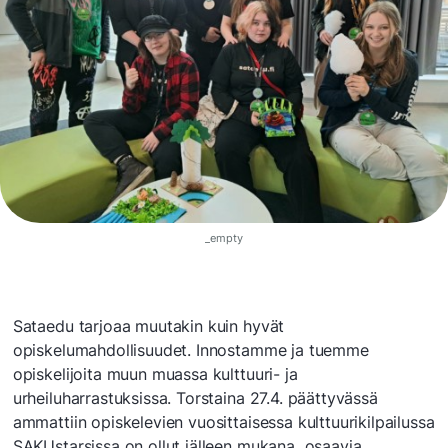
_empty
​Sataedu tarjoaa muutakin kuin hyvät
opiskelumahdollisuudet. Innostamme ja tuemme
opiskelijoita muun muassa kulttuuri- ja
urheiluharrastuksissa. Torstaina 27.4. päättyvässä
ammattiin opiskelevien vuosittaisessa kulttuurikilpailussa
SAKUstarsissa on ollut jälleen mukana osaavia