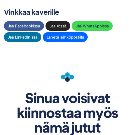
Vinkkaa kaverille
Jaa Facebookissa
Jaa X:ssä
Jaa WhatsAppissa
Jaa LinkedInissä
Lähetä sähköpostilla
Sinua voisivat
kiinnostaa myös
nämä jutut