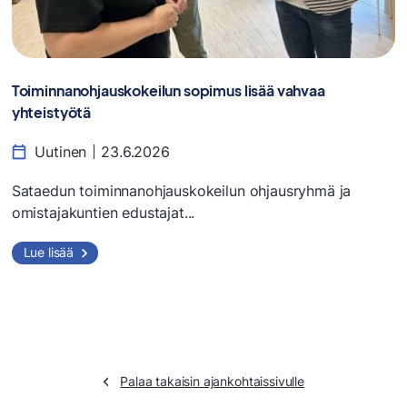
Toiminnanohjauskokeilun sopimus lisää vahvaa
yhteistyötä
Uutinen
23.6.2026
Sataedun toiminnanohjauskokeilun ohjausryhmä ja
omistajakuntien edustajat...
Lue lisää
Palaa takaisin ajankohtaissivulle