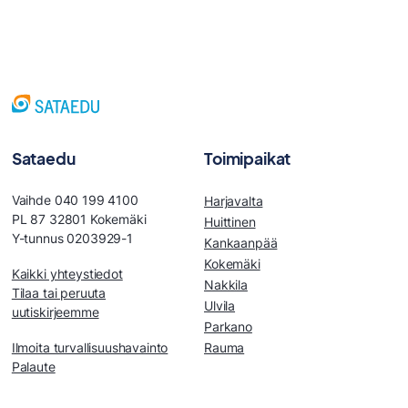
Sataedu
Toimipaikat
Vaihde 040 199 4100
Harjavalta
PL 87 32801 Kokemäki
Huittinen
Y-tunnus 0203929-1
Kankaanpää
Kokemäki
Kaikki yhteystiedot
Nakkila
Tilaa tai peruuta
Ulvila
uutiskirjeemme
Parkano
Ilmoita turvallisuushavainto
Rauma
Palaute