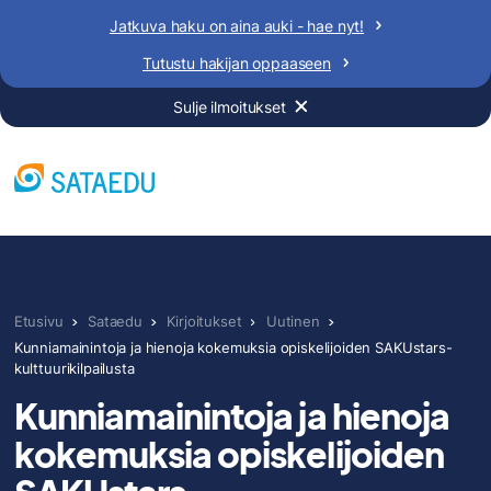
Siirry
Jatkuva haku on aina auki - hae nyt!
sisältöön
Tutustu hakijan oppaaseen
Sulje ilmoitukset
Etusivu
Sataedu
Kirjoitukset
Uutinen
Kunniamainintoja ja hienoja kokemuksia opiskelijoiden SAKUstars-
kulttuurikilpailusta
Kunniamainintoja ja hienoja
kokemuksia opiskelijoiden