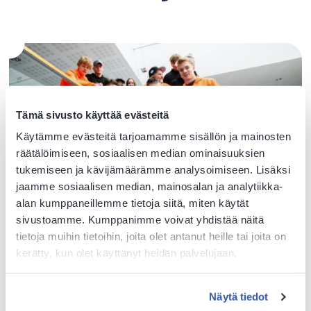
Tämä sivusto käyttää evästeitä
Käytämme evästeitä tarjoamamme sisällön ja mainosten
räätälöimiseen, sosiaalisen median ominaisuuksien
tukemiseen ja kävijämäärämme analysoimiseen. Lisäksi
jaamme sosiaalisen median, mainosalan ja analytiikka-
alan kumppaneillemme tietoja siitä, miten käytät
sivustoamme. Kumppanimme voivat yhdistää näitä
tietoja muihin tietoihin, joita olet antanut heille tai joita on
Tervetuloa opiskelemaan – katso opintojen aloitusajat
kerätty, kun olet käyttänyt heidän palvelujaan.
täältä
Uutinen
3.8.2026
Näytä tiedot