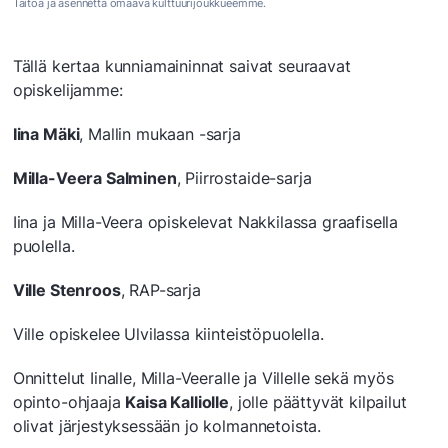
Taitoa ja asennetta omaava kulttuurijoukkueemme.
Tällä kertaa kunniamaininnat saivat seuraavat
opiskelijamme:
Iina Mäki
, Mallin mukaan -sarja
Milla-Veera Salminen
, Piirrostaide-sarja
Iina ja Milla-Veera opiskelevat Nakkilassa graafisella
puolella.
Ville Stenroos
, RAP-sarja
Ville opiskelee Ulvilassa kiinteistöpuolella.
Onnittelut Iinalle, Milla-Veeralle ja Villelle sekä myös
opinto-ohjaaja
Kaisa Kalliolle
, jolle päättyvät kilpailut
olivat järjestyksessään jo kolmannetoista.