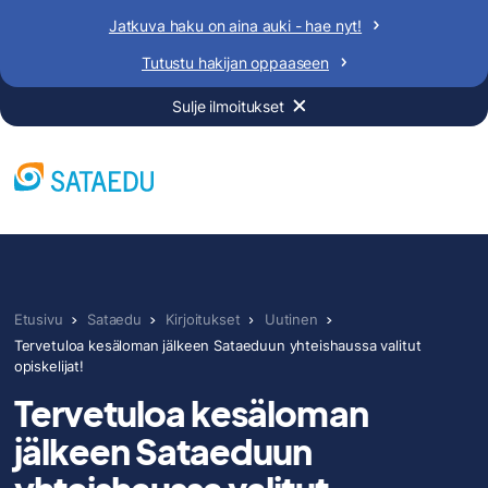
Siirry
Jatkuva haku on aina auki - hae nyt!
sisältöön
Tutustu hakijan oppaaseen
Sulje ilmoitukset
Etusivu
Sataedu
Kirjoitukset
Uutinen
Tervetuloa kesäloman jälkeen Sataeduun yhteishaussa valitut
opiskelijat!
Tervetuloa kesäloman
jälkeen Sataeduun