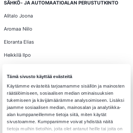
SÄHKÖ- JA AUTOMAATIOALAN PERUSTUTKINTO
Alitalo Joona
Aromaa Niilo
Eloranta Elias
Heikkilä Ilpo
Heininen Leevi
Tämä sivusto käyttää evästeitä
Helkamäki Juho
Käytämme evästeitä tarjoamamme sisällön ja mainosten
räätälöimiseen, sosiaalisen median ominaisuuksien
Kenola Santeri
tukemiseen ja kävijämäärämme analysoimiseen. Lisäksi
Koivumäki Jimi
jaamme sosiaalisen median, mainosalan ja analytiikka-
alan kumppaneillemme tietoja siitä, miten käytät
Mesiniemi Mikael
sivustoamme. Kumppanimme voivat yhdistää näitä
tietoja muihin tietoihin, joita olet antanut heille tai joita on