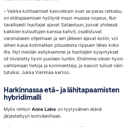
– Vaikka kohtaamiset kasvokkain ovat se paras ratkaisu,
on etätapaamisen hyötynä muun muassa nopeus. Kun
tavallisesti huoltajat ajavat Sataeduun, juovat yhdessä
kaikkien kutsuttujen kanssa kahvit, osallistuvat
varsinaiseen ohjelmaan ja sen jälkeen ajavat kotiin, voi
siihen kulua kotimatkan pituudesta riippuen lähes koko
ilta. Nyt meidän esityksemme ja huoltajien kysymykset
oli tiivistetty hyvin puoleen tuntiin. Ehdimme oikein hyvin
vaihtamaan tietoja ja kommentteja, ja kasvot tulivat näin
tutuiksi, Jukka Vierimaa kertoo.
Harkinnassa etä- ja lähitapaamisten
hybridimalli
Myös rehtori
Anne Laine
on tyytyväinen etänä
järjestettyyn kotiväeniltaan.