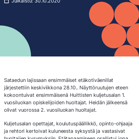
Julkaistu:
30.10.2020
Sataedun lajissaan ensimmäiset etäkotiväenillat
järjestettiin keskiviikkona 28.10.. Näyttöruutujen eteen
kokoontuivat ensimmäisenä Huittisten kuljetusalan 1.
vuosiluokan opiskelijoiden huoltajat. Heidän jälkeensä
olivat vuorossa 2. vuosiluokan huoltajat.
Kuljetusalan opettajat, koulutuspäällikkö, opinto-ohjaaja
ja rehtori kertoivat kuluneesta syksystä ja vastasivat
huoltajien kysymyksiin. Etätapaamiseen osallistui jopa