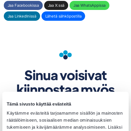
Jaa Facebookissa
Jaa X:ssä
Jaa WhatsAppissa
Jaa LinkedInissä
Lähetä sähköpostilla
Sinua voisivat
kiinnostaa myös
nämä jutut
Tämä sivusto käyttää evästeitä
Käytämme evästeitä tarjoamamme sisällön ja mainosten
räätälöimiseen, sosiaalisen median ominaisuuksien
tukemiseen ja kävijämäärämme analysoimiseen. Lisäksi