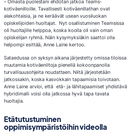
– Omasta puolestani ehdotan jatkoa Teams-
kotiväenilloille. Tavallisesti kotiväenillathan ovat
alakohtaisia, ja ne keräävät usean vuosiluokan
opiskelijoiden huoltajat. Nyt osallistuminen Teamsissa
oli huoltajille helppoa, koska koolla oli vain oman
opiskelijan ryhmä. Näin kysymyksiäkin saattoi olla
helpompi esittää, Anne Laine kertoo.
Sataedussa on syksyn aikana järjestetty omissa tiloissa
muutamia kotiväeniltoja pienellä kokoonpanolla
turvallisuusohjeita noudattaen. Niitä järjestetään
jatkossakin, koska kasvokkain tapaamisia toivotaan.
Anne Laine arvioi, että etä- ja lähitapaamiset yhdistävä
hybridimalli voisi olla jatkossa hyvä tapa tavata
huoltajia.
Etätutustuminen
oppimisympäristöihin videolla