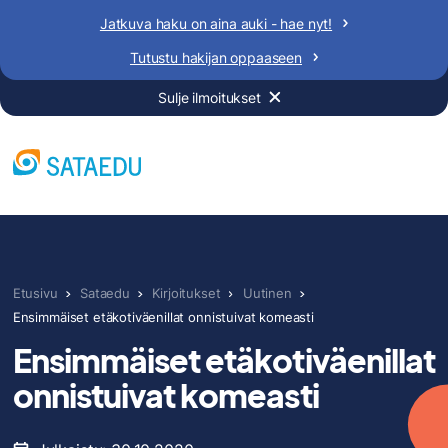
Siirry
Jatkuva haku on aina auki - hae nyt!
sisältöön
Tutustu hakijan oppaaseen
Sulje ilmoitukset
Etusivu
Sataedu
Kirjoitukset
Uutinen
Ensimmäiset etäkotiväenillat onnistuivat komeasti
Ensimmäiset etäkotiväenillat
onnistuivat komeasti