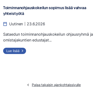
Toiminnanohjauskokeilun sopimus lisää vahvaa
yhteistyötä
Uutinen
23.6.2026
Sataedun toiminnanohjauskokeilun ohjausryhmä ja
omistajakuntien edustajat...
Lue lisää
Palaa takaisin ajankohtaissivulle