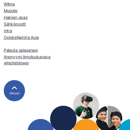
Wilma
Moodle
Hakijan opas
Sähköpostit
Intra
Opiskelijaintra Aula
Palauta salasanasi
Anonyymi ilmoituskanava
whistleblower
Alkuun