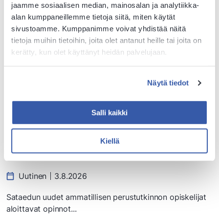
jaamme sosiaalisen median, mainosalan ja analytiikka-
alan kumppaneillemme tietoja siitä, miten käytät
sivustoamme. Kumppanimme voivat yhdistää näitä
tietoja muihin tietoihin, joita olet antanut heille tai joita on
kerätty, kun olet käyttänyt heidän palvelujaan.
Näytä tiedot
Salli kaikki
Kiellä
Tervetuloa opiskelemaan – katso opintojen aloitusajat
täältä
Uutinen
3.8.2026
Sataedun uudet ammatillisen perustutkinnon opiskelijat
aloittavat opinnot...