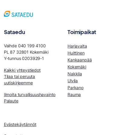
Sataedu
Toimipaikat
Vaihde 040 199 4100
Harjavalta
PL 87 32801 Kokemäki
Huittinen
Y-tunnus 0203929-1
Kankaanpää
Kokemäki
Kaikki yhteystiedot
Nakkila
Tilaa tai peruuta
Ulvila
uutiskirjeemme
Parkano
Ilmoita turvallisuushavainto
Rauma
Palaute
Evästekäytännöt