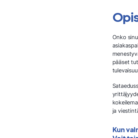
Opis
Onko sinul
asiakaspal
menestyvä
pääset tu
tulevaisuu
Sataedussa
yrittäjyyd
kokeilemaa
ja viestint
Kun valm
Voit toi