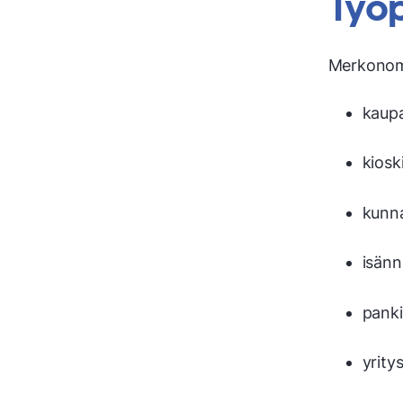
Työp
Merkonomil
kaupa
kiosk
kunna
isänn
panki
yrity