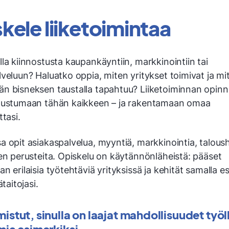
kele liiketoimintaa
la kiinnostusta kaupankäyntiin, markkinointiin tai
veluun? Haluatko oppia, miten yritykset toimivat ja mi
n bisneksen taustalla tapahtuu? Liiketoiminnan opinn
tustumaan tähän kaikkeen – ja rakentamaan omaa
ttasi.
 opit asiakaspalvelua, myyntiä, markkinointia, talousha
en perusteita. Opiskelu on käytännönläheistä: pääset
n erilaisia työtehtäviä yrityksissä ja kehität samalla e
ätaitojasi.
istut, sinulla on laajat mahdollisuudet työl
mia esimerkiksi