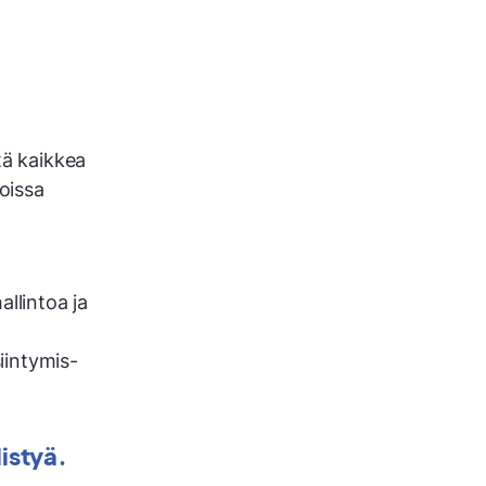
tä kaikkea
oissa
llintoa ja
siintymis-
listyä.