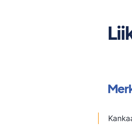
Lii
Mer
Kankaa