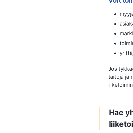
myyj
asiak
markk
toimi
yritt
Jos tykkä
taitoja ja
liiketoimin
Hae yh
liiket