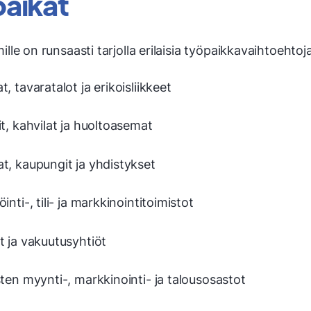
aikat
le on runsaasti tarjolla erilaisia työpaikkavaihtoehtoj
t, tavaratalot ja erikoisliikkeet
it, kahvilat ja huoltoasemat
t, kaupungit ja yhdistykset
öinti-, tili- ja markkinointitoimistot
t ja vakuutusyhtiöt
sten myynti-, markkinointi- ja talousosastot