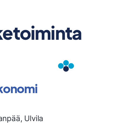
ketoiminta
konomi
npää, Ulvila