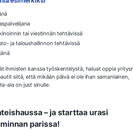
änä
aspalvelijana
inoinnin tai viestinnän tehtävissä
sto- ja taloushallinnon tehtävissä
äjänä
ät ihmisten kanssa työskentelystä, haluat oppia yrity
 nautit siitä, että mikään päivä ei ole ihan samanlainen,
ta-ala on just sinulle.
teishaussa – ja starttaa urasi
oiminnan parissa!