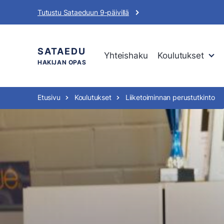
Siirry
Tutustu Sataeduun 9-päivillä
sisältöön
SATAEDU
Yhteishaku
Koulutukset
HAKIJAN OPAS
Etusivu
Koulutukset
Liiketoiminnan perustutkinto