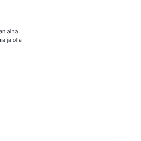
aan aina.
a ja olla
.