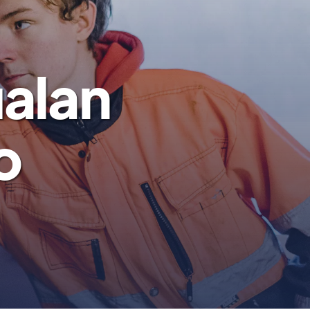
ualan
o