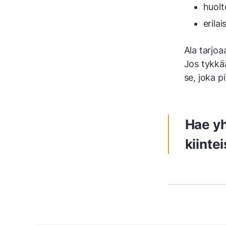
huol
erila
Ala tarjoa
Jos tykkä
se, joka p
Hae yh
kiinte