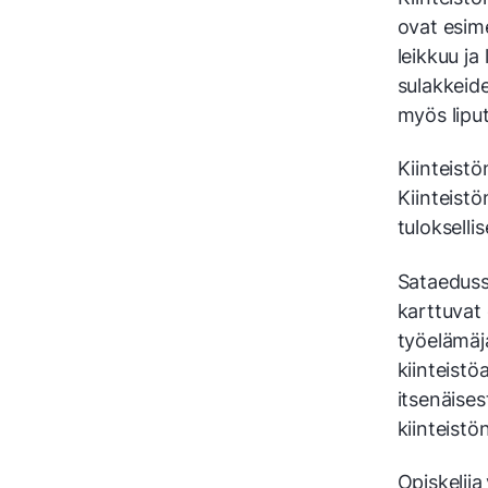
ovat esim
leikkuu ja
sulakkeide
myös lipu
Kiinteistö
Kiinteistö
tuloksell
Sataedussa
karttuvat 
työelämäja
kiinteistö
itsenäises
kiinteistö
Opiskelija