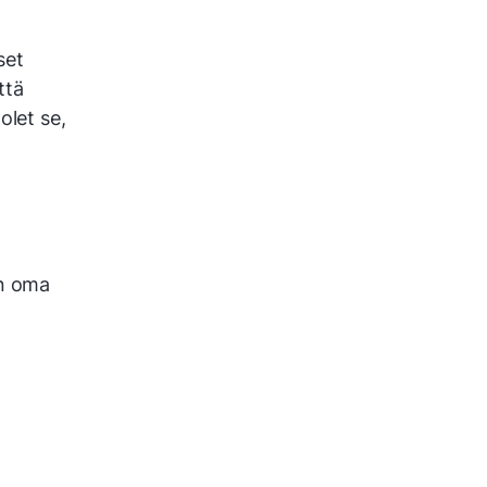
set
ttä
olet se,
en oma