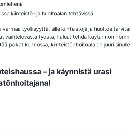
tomiehenä
isissa kiinteistö- ja huoltoalan tehtävissä
a varmaa työllisyyttä, sillä kiinteistöjä ja huoltoa tarvit
ät vaihtelevasta työstä, haluat tehdä käytännön hommi
itää paikat kunnossa, kiinteistönhoitoala on juuri sinulle
teishaussa – ja käynnistä urasi
istönhoitajana!