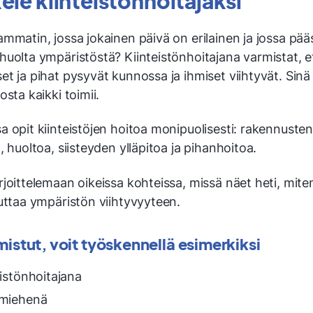
ele kiinteistönhoitajaksi
mmatin, jossa jokainen päivä on erilainen ja jossa pää
huolta ympäristöstä? Kiinteistönhoitajana varmistat, e
t ja pihat pysyvät kunnossa ja ihmiset viihtyvät. Sinä 
osta kaikki toimii.
 opit kiinteistöjen hoitoa monipuolisesti: rakennusten
, huoltoa, siisteyden ylläpitoa ja pihanhoitoa.
rjoittelemaan oikeissa kohteissa, missä näet heti, mit
uttaa ympäristön viihtyvyyteen.
istut, voit työskennellä esimerkiksi
eistönhoitajana
nmiehenä