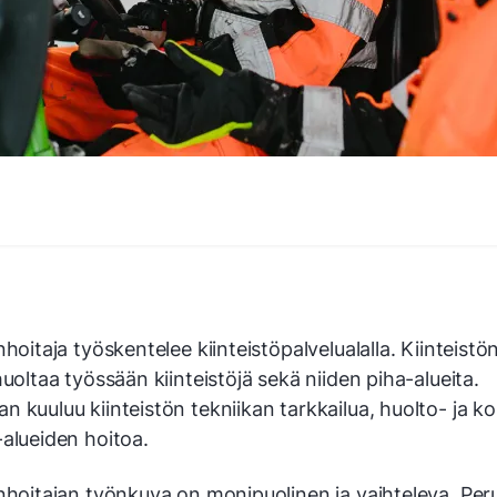
nhoitaja työskentelee kiinteistöpalvelualalla. Kiinteistö
huoltaa työssään kiinteistöjä sekä niiden piha-alueita.
 kuuluu kiinteistön tekniikan tarkkailua, huolto- ja ko
-alueiden hoitoa.
nhoitajan työnkuva on monipuolinen ja vaihteleva. Per