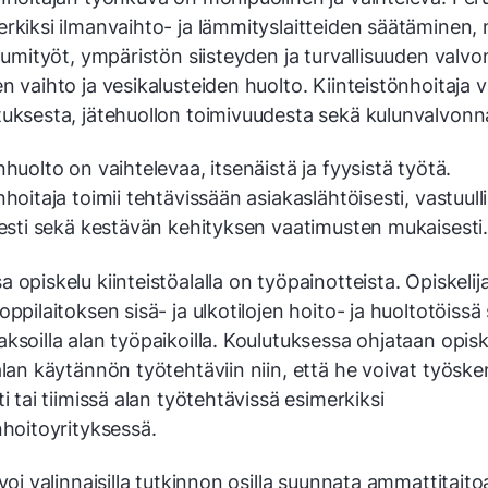
erkiksi ilmanvaihto- ja lämmityslaitteiden säätäminen,
 lumityöt, ympäristön siisteyden ja turvallisuuden valv
n vaihto ja vesikalusteiden huolto. Kiinteistönhoitaja 
tuksesta, jätehuollon toimivuudesta sekä kulunvalvonn
nhuolto on vaihtelevaa, itsenäistä ja fyysistä työtä.
nhoitaja toimii tehtävissään asiakaslähtöisesti, vastuulli
isesti sekä kestävän kehityksen vaatimusten mukaisesti
 opiskelu kiinteistöalalla on työpainotteista. Opiskelij
oppilaitoksen sisä- ja ulkotilojen hoito- ja huoltotöissä
ksoilla alan työpaikoilla. Koulutuksessa ohjataan opiske
alan käytännön työtehtäviin niin, että he voivat työske
ti tai tiimissä alan työtehtävissä esimerkiksi
nhoitoyrityksessä.
 voi valinnaisilla tutkinnon osilla suunnata ammattitai