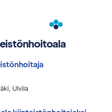
teistönhoitoala
eistönhoitaja
ki, Ulvila