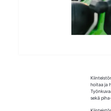
Kiinteistö
hoitaa ja 
Työnkuvaan
sekä piha
Kiinteistö