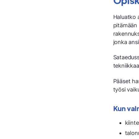
Opisk
Haluatko a
pitämään 
rakennukse
jonka ansi
Sataedussa
tekniikkaa
Pääset ha
työsi vaik
Kun valm
kiint
talo