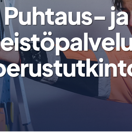
Puhtaus- ja
teistöpalvel
perustutkint