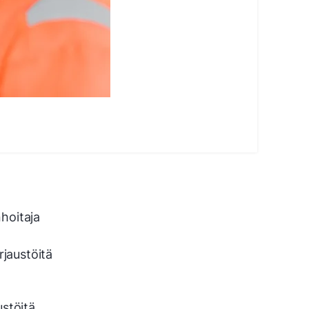
nhoitaja
rjaustöitä
ustöitä