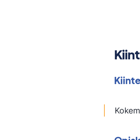
Kiin
Kiint
Kokemä