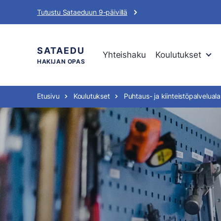
Siirry
Tutustu Sataeduun 9-päivillä
sisältöön
SATAEDU
Yhteishaku
Koulutukset
HAKIJAN OPAS
Etusivu
Koulutukset
Puhtaus- ja kiinteistöpalvelual