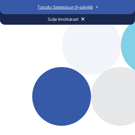
Siirry
Tutustu Sataeduun 9-päivillä
sisältöön
Sulje ilmoitukset
SATAEDU
HAKIJAN OPAS