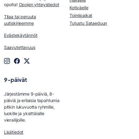
opolta!
Opojen yhteystiedot
Kotiväelle
Toimipaikat
Tilaa tai peruuta
uutiskirjeemme
Tutustu Sataeduun
Evästekäytännöt
Saavutettavuus
9-päivät
Järjestämme 9-päiviä, 8-
päiviä ja erilaisia tapahtumia
pitkin lukuvuotta ryhmille,
luokille ja yksittäisille
vierailijoille.
Lisätiedot