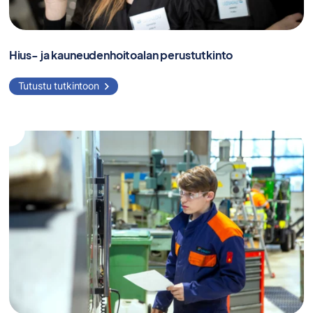
Hius- ja kauneudenhoitoalan perustutkinto
Tutustu tutkintoon