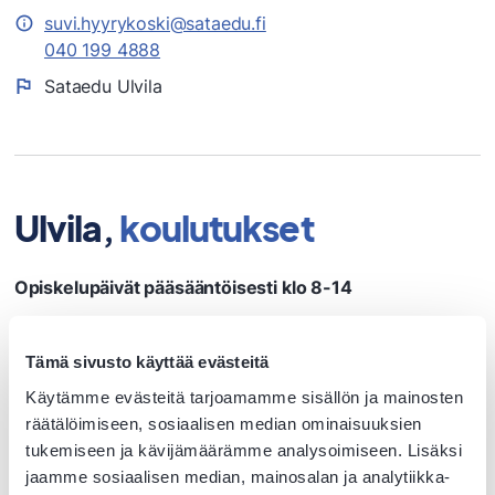
suvi.hyyrykoski@sataedu.fi
040 199 4888
Sataedu Ulvila
Ulvila,
koulutukset
Opiskelupäivät pääsääntöisesti klo 8-14
Ajoneuvoalan perustutkinto
, automekaanikko.
Tämä sivusto käyttää evästeitä
autokorimekaanikko
Matkailualan perustutkinto
, matkailupalvelujen
Käytämme evästeitä tarjoamamme sisällön ja mainosten
tuottaja (ei yhteishaussa)
räätälöimiseen, sosiaalisen median ominaisuuksien
tukemiseen ja kävijämäärämme analysoimiseen. Lisäksi
Kone- ja tuotantotekniikan perustutkinto
jaamme sosiaalisen median, mainosalan ja analytiikka-
koneasentaja, koneautomaatioasentaja, koneistaja,