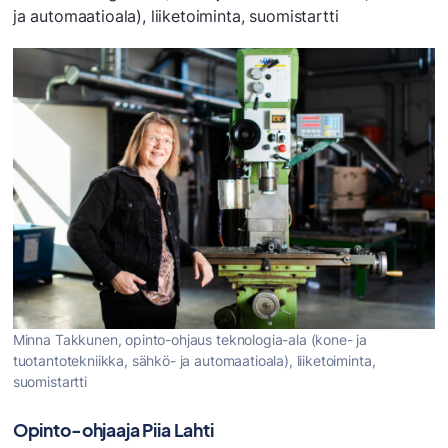
ja automaatioala), liiketoiminta, suomistartti
Minna Takkunen, opinto-ohjaus teknologia-ala (kone- ja
tuotantotekniikka, sähkö- ja automaatioala), liiketoiminta,
suomistartti
Opinto-ohjaaja Piia Lahti