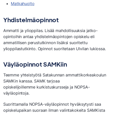
Matkahuolto
Yhdistelmäopinnot
Ammatti ja ylioppilas. Lisää mahdollisuuksia jatko-
opintoihin antaa yhdistelmäopintojen opiskelu eli
ammatillisen perustutkinnon lisäksi suoritettu
ylioppilastutkinto. Opinnot suoritetaan Ulvilan lukiossa.
Väyläopinnot SAMKiin
Teemme yhteistyötä Satakunnan ammattikorkeakoulun
SAMKin kanssa. SAMK tarjoaa
opiskelijoillemme kurkistuskursseja ja NOPSA-
väyläopintoja.
Suorittamalla NOPSA-väyläopinnot hyväksytysti saa
opiskelupaikan suoraan ilman valintakokeita SAMKista