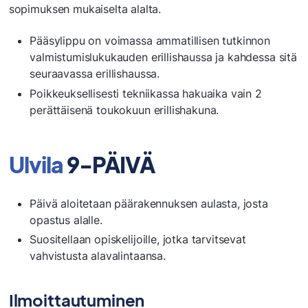
sopimuksen mukaiselta alalta.
Pääsylippu on voimassa ammatillisen tutkinnon
valmistumislukukauden erillishaussa ja kahdessa sitä
seuraavassa erillishaussa.
Poikkeuksellisesti tekniikassa hakuaika vain 2
perättäisenä toukokuun erillishakuna.​
Ulvila
9-PÄIVÄ
Päivä aloitetaan päärakennuksen aulasta, josta
opastus alalle.
Suositellaan opiskelijoille, jotka tarvitsevat
vahvistusta alavalintaansa.
Ilmoittautuminen