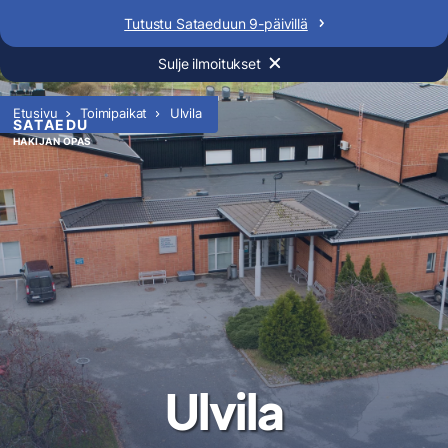
Siirry
Tutustu Sataeduun 9-päivillä
sisältöön
Sulje ilmoitukset
Etusivu
Toimipaikat
Ulvila
SATAEDU
HAKIJAN OPAS
Ulvila