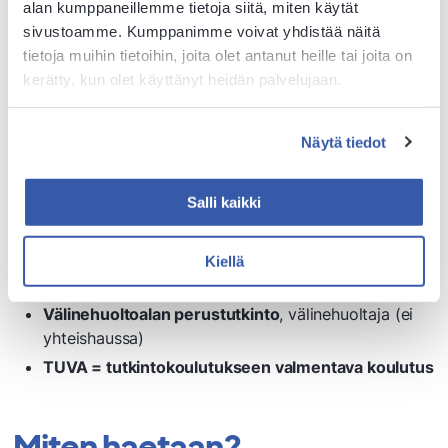
alan kumppaneillemme tietoja siitä, miten käytät
levyseppähitsaaja
sivustoamme. Kumppanimme voivat yhdistää näitä
Liiketoiminnan perustutkinto,
merkonomi
tietoja muihin tietoihin, joita olet antanut heille tai joita on
Pintakäsittelyalan perustutkinto,
maalari
kerätty, kun olet käyttänyt heidän palvelujaan.
Puhtaus- ja kiinteistöpalvelualan perustutkinto
,
kiinteistönhoitaja
Näytä tiedot
Rakennusalan perustutkinto
, talonrakentaja
Ravintola- ja catering-alan perustutkinto
, tarjoilija,
kokki
Salli kaikki
Sosiaali- ja terveysalan perustutkinto
, lähihoitaja
Sähkö- ja automaatioalan perustutkinto
,
Kiellä
automaatioasentaja, sähköasentaja
Välinehuoltoalan perustutkinto
, välinehuoltaja (ei
yhteishaussa)
TUVA = tutkintokoulutukseen valmentava koulutus
Miten haetaan?