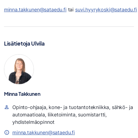
minna.takkunen@sataedu.fi
tai
suvi.hyyrykoski@sataedu.fi
Lisätietoja Ulvila
Minna Takkunen
Opinto-ohjaaja, kone- ja tuotantotekniikka, sähkö- ja
automaatioala, liiketoiminta, suomistartti,
yhdistelmäopinnot
minna.takkunen@sataedu.fi