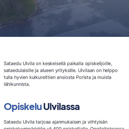
Sataedu Ulvila on keskeisellä paikalla opiskelijoille,
sataedulaisille ja alueen yrityksille. Ulvilaan on helppo
tulla hyvien kulkureittien ansiosta Porista ja muista
lähikunnista.
Opiskelu
Ulvilassa
Sataedu Ulvila tarjoaa ajanmukaisen ja viihtyisän
opiskeluympäristön yli 400 opiskelijalle. Oppilaitoksessa