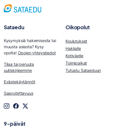
Sataedu
Oikopolut
Kysymyksiä hakemisesta tai
Koulutukset
muusta asiasta? Kysy
Hakijalle
opolta!
Opojen yhteystiedot
Kotiväelle
Toimipaikat
Tilaa tai peruuta
uutiskirjeemme
Tutustu Sataeduun
Evästekäytännöt
Saavutettavuus
9-päivät