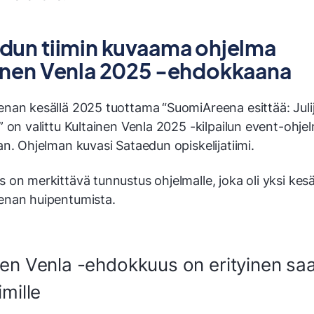
dun tiimin kuvaama ohjelma
inen Venla 2025 -ehdokkaana
nan kesällä 2025 tuottama
“SuomiAreena esittää: Juli
 on valittu Kultainen Venla 2025 -kilpailun event-ohje
n. Ohjelman kuvasi Sataedun opiskelijatiimi.
 on merkittävä tunnustus ohjelmalle, joka oli yksi ke
nan huipentumista.
nen Venla -ehdokkuus on erityinen sa
imille