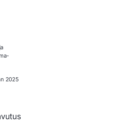
ja
lma-
sän 2025
avutus