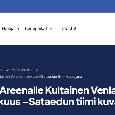
Hakijalle
Toimipaikat
Tutustu!
kset
Ajankohtaista
ltainen Venla ehdokkuus –Sataedun tiimi kuvaajana
Areenalle Kultainen Venl
uus –Sataedun tiimi kuv