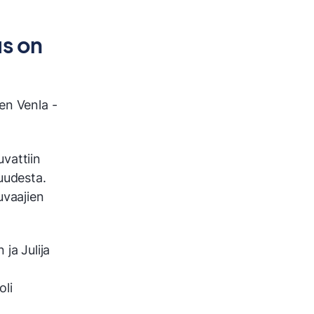
us on
en Venla -
vattiin
uudesta.
uvaajien
ja Julija
li