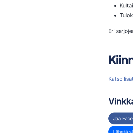
Kulta
Tulok
Eri sarjoj
Kiin
Katso lisä
Vinkka
Jaa Face
Lähetä s