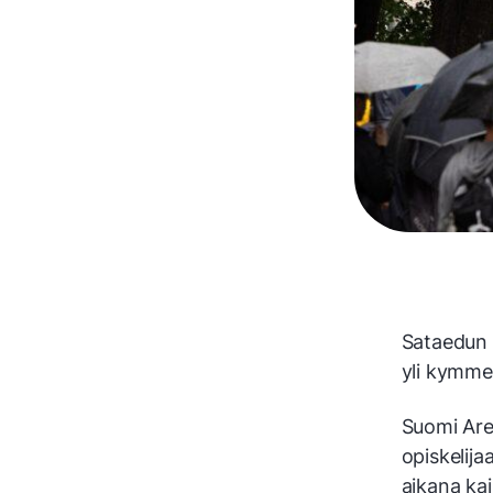
Sataedun 
yli kymme
Suomi Are
opiskelija
aikana kaik