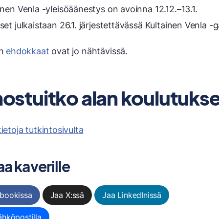
inen Venla -yleisöäänestys on avoinna 12.12.–13.1.
set julkaistaan 26.1. järjestettävässä Kultainen Venla -
en
ehdokkaat
ovat jo nähtävissä.
nostuitko alan koulutuks
tietoja tutkintosivulta
a kaverille
bookissa
Jaa X:ssä
Jaa LinkedInissä
ähköpostilla