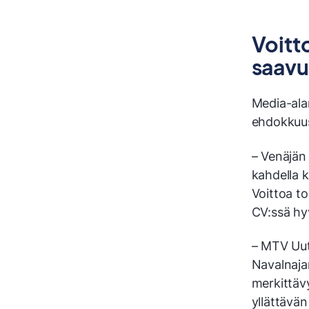
Voitt
saavu
Media-ala
ehdokkuus 
– Venäjän
kahdella k
Voittoa to
CV:ssä hy
– MTV Uuti
Navalnaja
merkittäv
yllättävä