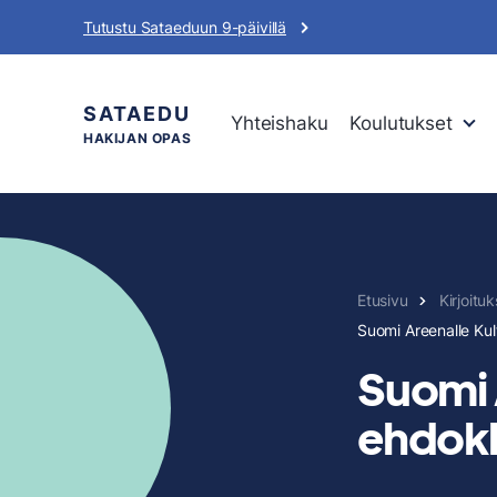
Siirry
Tutustu Sataeduun 9-päivillä
sisältöön
SATAEDU
Yhteishaku
Koulutukset
HAKIJAN OPAS
Etusivu
Kirjoitu
Suomi Areenalle Ku
Suomi 
ehdokk