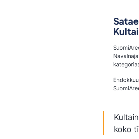
Satae
Kulta
SuomiAree
Navalnaja”
kategoriaa
Ehdokkuus
SuomiAree
Kultai
koko ti