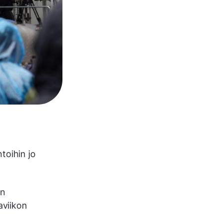
toihin jo
un
aviikon