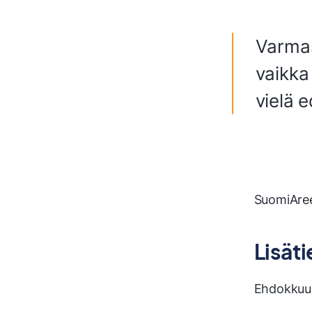
Varmas
vaikka
vielä 
SuomiAree
Lisäti
Ehdokkuud