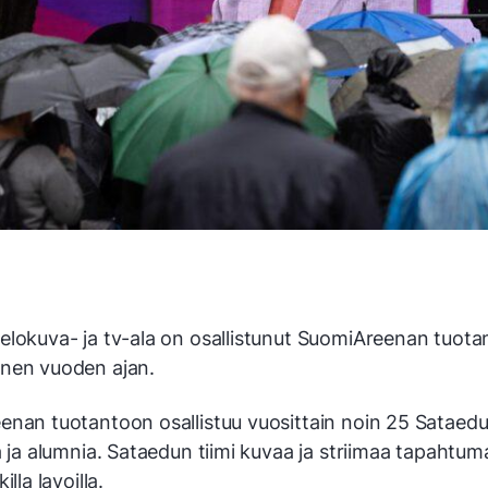
elokuva- ja tv-ala on osallistunut SuomiAreenan tuotan
nen vuoden ajan.
enan tuotantoon osallistuu vuosittain noin 25 Sataed
a ja alumnia. Sataedun tiimi kuvaa ja striimaa tapahtum
illa lavoilla.