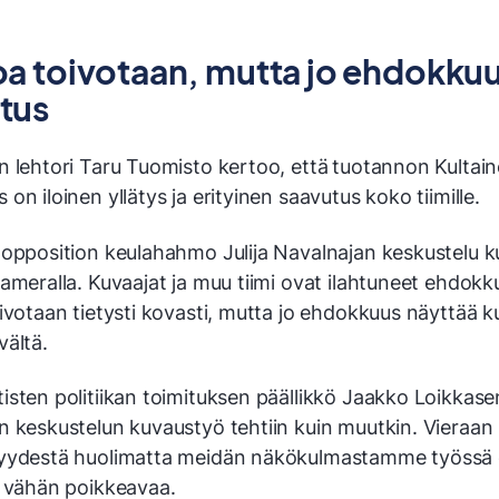
oa toivotaan, mutta jo ehdokku
tus
n lehtori Taru Tuomisto kertoo, että
tuotannon Kultain
on iloinen yllätys ja erityinen saavutus koko tiimille.
 opposition keulahahmo Julija Navalnajan keskustelu ku
ameralla. Kuvaajat ja muu tiimi ovat ilahtuneet ehdokk
ivotaan tietysti kovasti, mutta jo ehdokkuus näyttää k
vältä.
sten politiikan toimituksen päällikkö Jaakko Loikkasen 
n keskustelun kuvaustyö tehtiin kuin muutkin. Vieraan
yydestä huolimatta meidän näkökulmastamme työssä o
n vähän poikkeavaa.