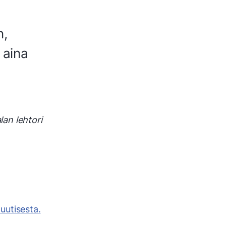
n,
 aina
an lehtori
uutisesta.