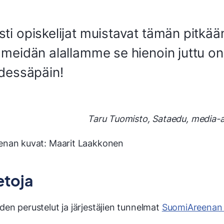
ti opiskelijat muistavat tämän pitkää
 meidän alallamme se hienoin juttu on
edessäpäin!
Taru Tuomisto, Sataedu, media-al
nan kuvat: Maarit Laakkonen
etoja
en perustelut ja järjestäjien tunnelmat
SuomiAreenan 