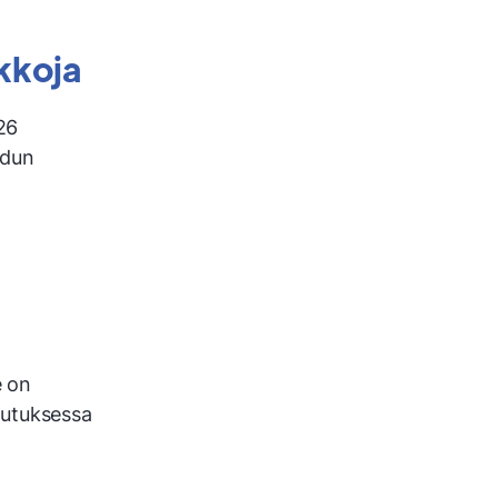
kkoja
026
edun
e on
lutuksessa