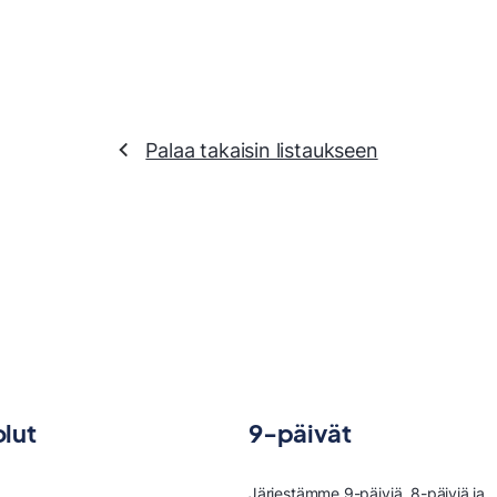
Palaa takaisin listaukseen
lut
9-päivät
Järjestämme 9-päiviä, 8-päiviä ja