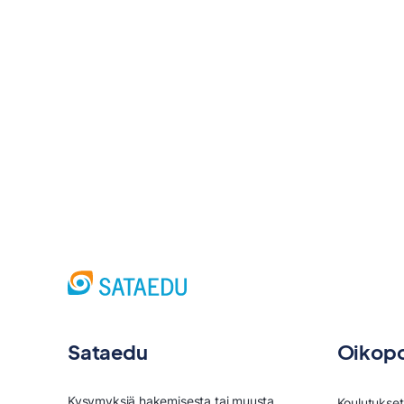
Sataedu
Oikopo
Kysymyksiä hakemisesta tai muusta
Koulutukset