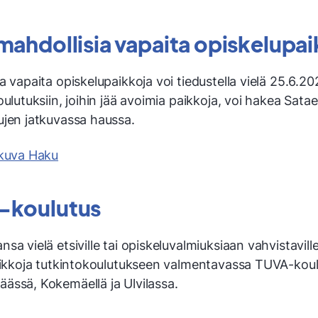
mahdollisia vapaita opiskelupai
a vapaita opiskelupaikkoja voi tiedustella vielä 25.6.2
oulutuksiin, joihin jää avoimia paikkoja, voi hakea Sata
ujen jatkuvassa haussa.
tkuva Haku
-koulutus
sa vielä etsiville tai opiskeluvalmiuksiaan vahvistavill
paikkoja tutkintokoulutukseen valmentavassa TUVA-kou
ässä, Kokemäellä ja Ulvilassa.