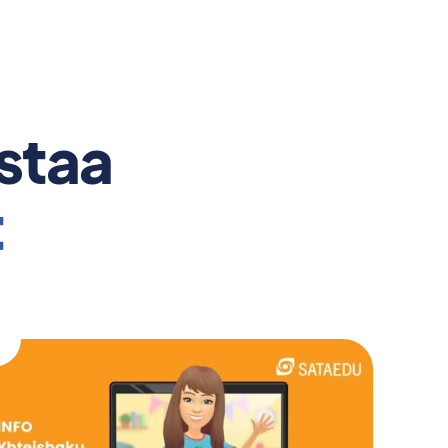
ostaa
t