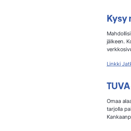
Kysy 
Mahdollisi
jälkeen. K
verkkosiv
Linkki Ja
TUVA
Omaa alaan
tarjolla 
Kankaanpä