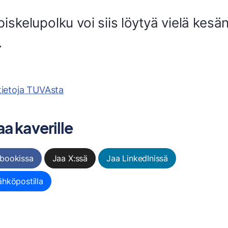
iskelupolku voi siis löytyä vielä kesä
.
tietoja TUVAsta
a kaverille
bookissa
Jaa X:ssä
Jaa LinkedInissä
ähköpostilla