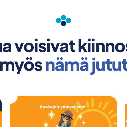
a voisivat kiinn
myös
nämä jutu