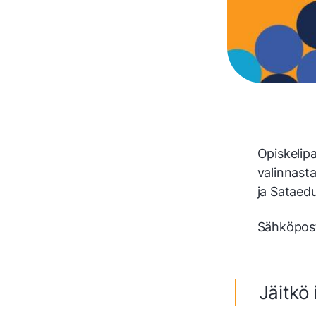
Opiskelipa
valinnast
ja Sataed
Sähköposti
Jäitkö