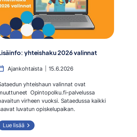
Lisäinfo: yhteishaku 2026 valinnat
Ajankohtaista
15.6.2026
Sataedun yhteishaun valinnat ovat
muuttuneet Opintopolku.fi-palvelussa
havaitun virheen vuoksi. Sataedussa kaikki
saavat luvatun opiskelupaikan.
Lue lisää