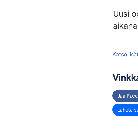
Uusi op
aikana
Katso lisä
Vinkka
Jaa Face
Lähetä s