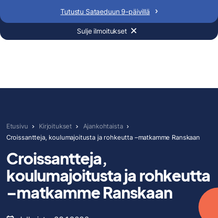
Siirry
Tutustu Sataeduun 9-päivillä
sisältöön
Sulje ilmoitukset
SATAEDU
HAKIJAN OPAS
Etusivu
Kirjoitukset
Ajankohtaista
Croissantteja, koulumajoitusta ja rohkeutta –matkamme Ranskaan
Croissantteja,
koulumajoitusta ja rohkeutta
–matkamme Ranskaan