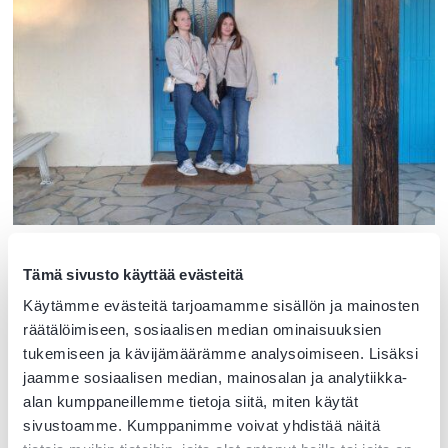
Matkalla ei tarvitse pärjätä yksin, sillä ryhmä ja opettajat
Tämä sivusto käyttää evästeitä
ovat koko ajan tukena.
Käytämme evästeitä tarjoamamme sisällön ja mainosten
räätälöimiseen, sosiaalisen median ominaisuuksien
Kaiken kaikkiaan matka Ranskaan oli
tukemiseen ja kävijämäärämme analysoimiseen. Lisäksi
jaamme sosiaalisen median, mainosalan ja analytiikka-
meille todella hyvä kokemus.
alan kumppaneillemme tietoja siitä, miten käytät
sivustoamme. Kumppanimme voivat yhdistää näitä