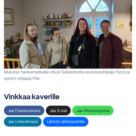
Mukana hankematkalla olivat Sataedusta koulutusohjaaja Nora ja
opinto-ohjaaja Piia.
Vinkkaa kaverille
Jaa Facebookissa
Jaa X:ssä
Jaa WhatsAppissa
Jaa LinkedInissä
Lähetä sähköpostilla